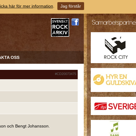
icka här för mer information
.
Jag förstår
AKTA OSS
#CD20073475
sson och Bengt Johansson.