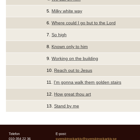
5.
Milky white way
6.
Where could I go but to the Lord
7.
So high
8.
Known only to him
9.
Working on the building
10.
Reach out to Jesus
11.
I'm gonna walk them golden stairs
12.
How great thou art
13.
Stand by me
Telefon
E-post:
010-354 22 36
svensktrockarkiv@svensktrockarkiv.se