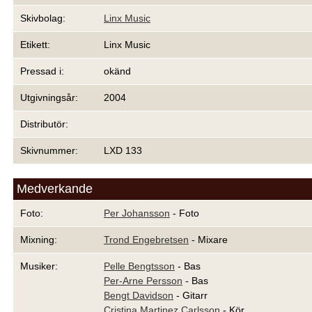
Skivbolag:
Linx Music
Etikett:
Linx Music
Pressad i:
okänd
Utgivningsår:
2004
Distributör:
Skivnummer:
LXD 133
Medverkande
Foto:
Per Johansson
- Foto
Mixning:
Trond Engebretsen
- Mixare
Musiker:
Pelle Bengtsson
- Bas
Per-Arne Persson
- Bas
Bengt Davidson
- Gitarr
Cristina Martinez Carlsson
- Kör