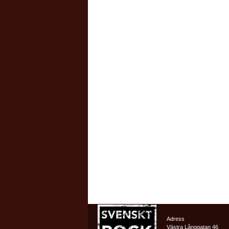
Adress
Västra Långgatan 46