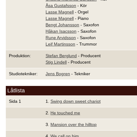
Åsa Gustafsson
- Kör
Lasse Magnell
- Orgel
Lasse Magnell
- Piano
Bengt Johansson
- Saxofon
Håkan Isacsson
- Saxofon
Rune Arvidsson
- Saxofon
Leif Martinsson
- Trummor
Produktion:
Stefan Berglund
- Producent
Stig Lindell
- Producent
Studiotekniker:
Jens Bogren
- Tekniker
Låtlista
Sida 1
1.
Swing down sweet chariot
2.
He touched me
3.
Mansion over the hilltop
4.
We call on him