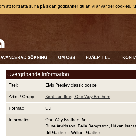
 att fortsätta surfa på sidan godkänner du att vi använder cookies.
Kl
AVANCERAD SÖKNING
OM OSS
HJÄLP TILL!
KONT
Övergripande information
Titel:
Elvis Presley classic gospel
Artist / Grupp:
Kent Lundberg One Way Brothers
Format:
CD
Information:
One Way Brothers är:
Rune Arvidsson, Pelle Bengtsson, Håkan Isac
Bill Gaither = William Gaither