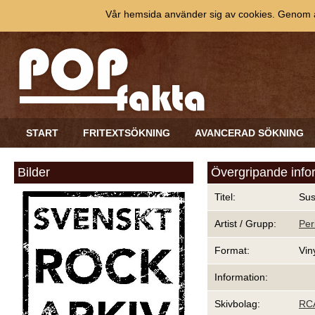
Vår hemsida använder sig av cookies. Genom at
START
FRITEXTSÖKNING
AVANCERAD SÖKNING
Bilder
Övergripande info
Titel:
Su
Artist / Grupp:
Per
Format:
Vin
Information:
Skivbolag:
RC