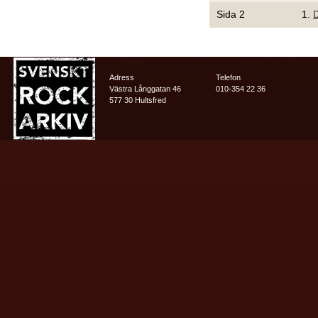
Sida 2
1.
D
Adress
Telefon
Västra Långgatan 46
010-354 22 36
577 30 Hultsfred