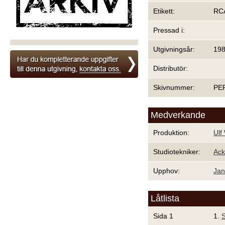
Etikett:
RCA
Pressad i:
Utgivningsår:
19
Distributör:
Skivnummer:
PE
Medverkande
Produktion:
Ulf
Studiotekniker:
Ack
Upphov:
Jan
Låtlista
Sida 1
1.