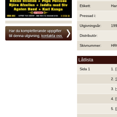
Etikett:
Har
Pressad i:
Utgivningsår:
19
Distributör:
Skivnummer:
HR
Låtlista
Sida 1
1.
F
2.
S
3.
4.
R
5.
E