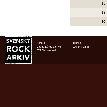
18
19
20
Adress
Telefon
Västra Långgatan 46
010-354 22 36
577 30 Hultsfred