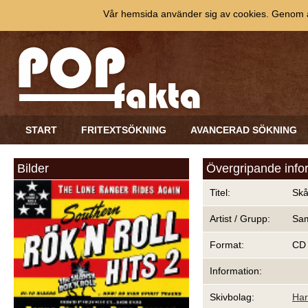
Vår hemsida använder sig av cookies. Genom at
START
FRITEXTSÖKNING
AVANCERAD SÖKNING
Bilder
Övergripande info
Titel:
Skån
Artist / Grupp:
Sam
Format:
CD
Information:
Skivbolag:
Har