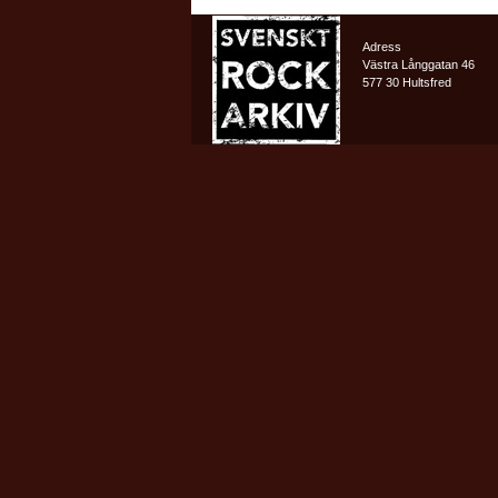
Adress
Västra Långgatan 46
577 30 Hultsfred