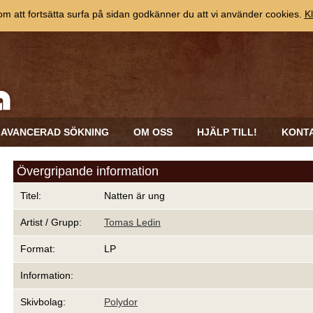
 att fortsätta surfa på sidan godkänner du att vi använder cookies.
Kl
AVANCERAD SÖKNING
OM OSS
HJÄLP TILL!
KONT
Övergripande information
Titel:
Natten är ung
Artist / Grupp:
Tomas Ledin
Format:
LP
Information:
Skivbolag:
Polydor