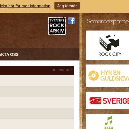
icka här för mer information
.
Jag förstår
AKTA OSS
#LP20061892