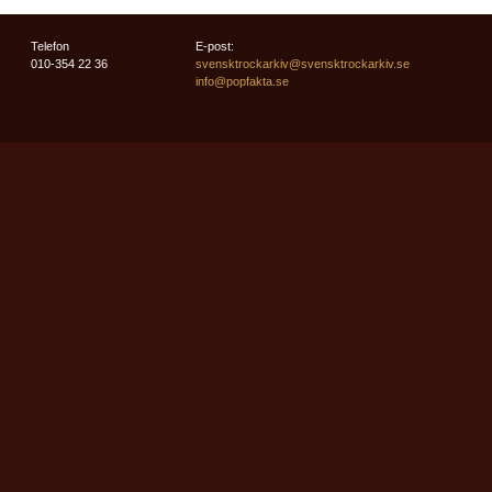
Telefon
E-post:
010-354 22 36
svensktrockarkiv@svensktrockarkiv.se
info@popfakta.se