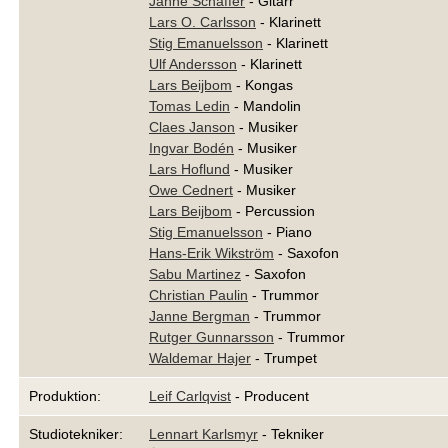
Janne Schaffer
- Gitarr
Lars O. Carlsson
- Klarinett
Stig Emanuelsson
- Klarinett
Ulf Andersson
- Klarinett
Lars Beijbom
- Kongas
Tomas Ledin
- Mandolin
Claes Janson
- Musiker
Ingvar Bodén
- Musiker
Lars Hoflund
- Musiker
Owe Cednert
- Musiker
Lars Beijbom
- Percussion
Stig Emanuelsson
- Piano
Hans-Erik Wikström
- Saxofon
Sabu Martinez
- Saxofon
Christian Paulin
- Trummor
Janne Bergman
- Trummor
Rutger Gunnarsson
- Trummor
Waldemar Hajer
- Trumpet
Produktion:
Leif Carlqvist
- Producent
Studiotekniker:
Lennart Karlsmyr
- Tekniker