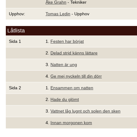
Åke Grahn
- Tekniker
Upphov:
Tomas Ledin
- Upphov
Låtlista
Sida 1
1.
Festen har börjat
2.
Delad strid känns lättare
3.
Natten är ung
4.
Ge mej nyckeln till din dörr
Sida 2
1.
Ensammen om natten
2.
Hade du glömt
3.
Vattnet låg lugnt och solen den sken
4.
Innan morgonen kom