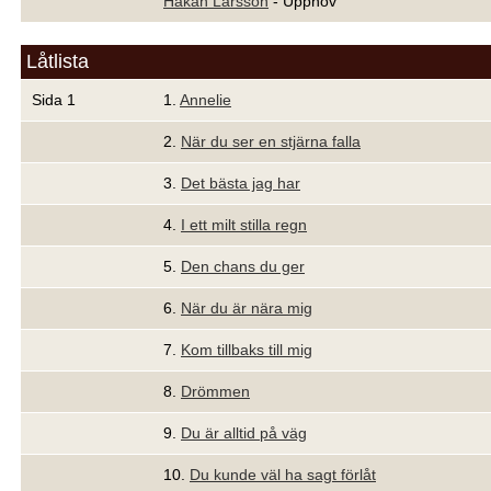
Håkan Larsson
- Upphov
Låtlista
Sida 1
1.
Annelie
2.
När du ser en stjärna falla
3.
Det bästa jag har
4.
I ett milt stilla regn
5.
Den chans du ger
6.
När du är nära mig
7.
Kom tillbaks till mig
8.
Drömmen
9.
Du är alltid på väg
10.
Du kunde väl ha sagt förlåt