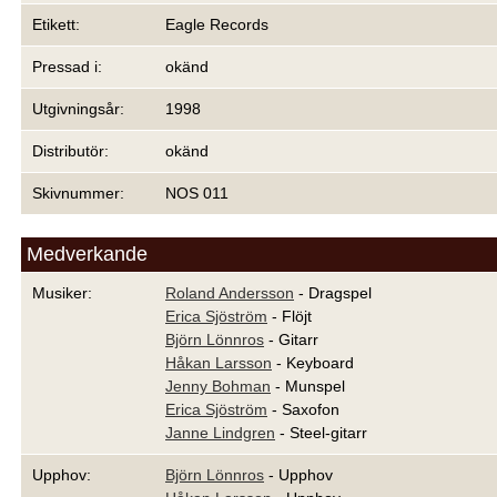
Etikett:
Eagle Records
Pressad i:
okänd
Utgivningsår:
1998
Distributör:
okänd
Skivnummer:
NOS 011
Medverkande
Musiker:
Roland Andersson
- Dragspel
Erica Sjöström
- Flöjt
Björn Lönnros
- Gitarr
Håkan Larsson
- Keyboard
Jenny Bohman
- Munspel
Erica Sjöström
- Saxofon
Janne Lindgren
- Steel-gitarr
Upphov:
Björn Lönnros
- Upphov