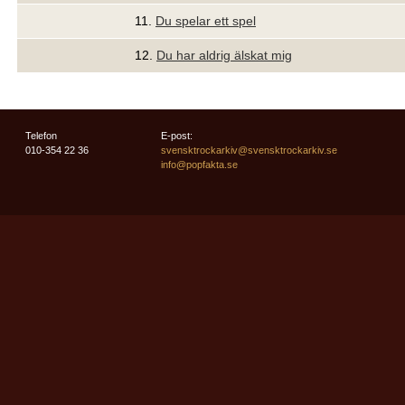
11.
Du spelar ett spel
12.
Du har aldrig älskat mig
Telefon
E-post:
010-354 22 36
svensktrockarkiv@svensktrockarkiv.se
info@popfakta.se