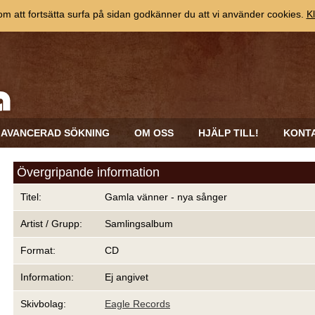
 att fortsätta surfa på sidan godkänner du att vi använder cookies.
Kl
AVANCERAD SÖKNING
OM OSS
HJÄLP TILL!
KONT
Övergripande information
Titel:
Gamla vänner - nya sånger
Artist / Grupp:
Samlingsalbum
Format:
CD
Information:
Ej angivet
Skivbolag:
Eagle Records