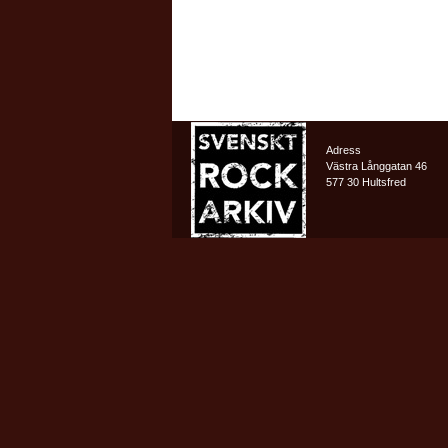
Adress
Västra Långgatan 46
577 30 Hultsfred