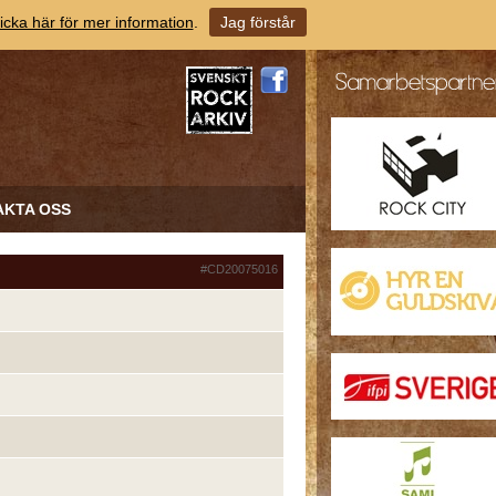
icka här för mer information
.
Jag förstår
AKTA OSS
#CD20075016