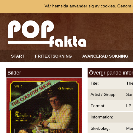
Vår hemsida använder sig av cookies. Genom at
START
FRITEXTSÖKNING
AVANCERAD SÖKNING
Bilder
Övergripande info
Titel:
The
Artist / Grupp:
Sam
Format:
LP
Information:
Skivbolag:
Mar