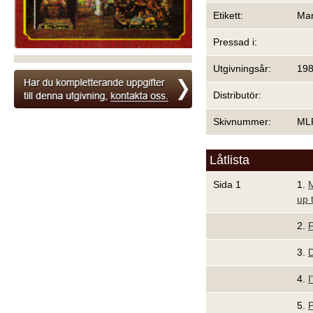
Etikett:
Mar
Pressad i:
Utgivningsår:
19
Distributör:
Skivnummer:
ML
Låtlista
Sida 1
1.
M
up 
2.
F
3.
D
4.
I
5.
P