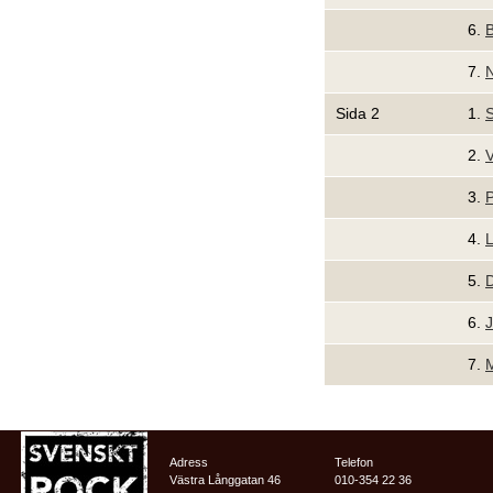
6.
B
7.
N
Sida 2
1.
S
2.
V
3.
P
4.
L
5.
D
6.
J
7.
Adress
Telefon
Västra Långgatan 46
010-354 22 36