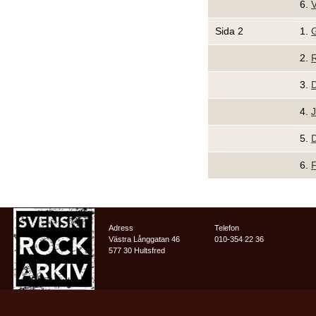
6.
V
Sida 2
1.
G
2.
R
3.
D
4.
J
5.
6.
F
Adress
Telefon
Västra Långgatan 46
010-354 22 36
577 30 Hultsfred