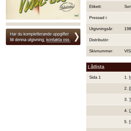
Etikett:
So
Pressad i:
Utgivningsår:
19
Distributör:
Skivnummer:
VIS
Låtlista
Sida 1
1.
N
2.
B
3.
T
4.
C
5.
F