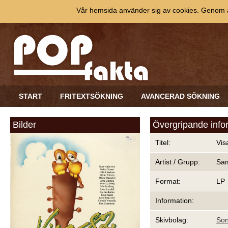
Vår hemsida använder sig av cookies. Genom at
START
FRITEXTSÖKNING
AVANCERAD SÖKNING
Bilder
Övergripande info
Titel:
Vis
Artist / Grupp:
Sam
Format:
LP
Information:
Skivbolag:
So