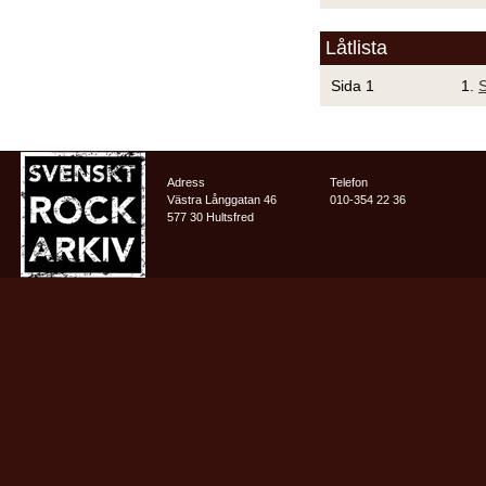
Låtlista
Sida 1
1.
S
Adress
Telefon
Västra Långgatan 46
010-354 22 36
577 30 Hultsfred