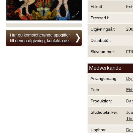
Etikett:
Fri
Pressad i:
Utgivningsår:
20
Distributör:
Skivnummer:
FR
Medverkande
Arrangemang:
Dy
Foto:
Ebb
Produktion:
Dan
Studiotekniker:
Joa
Tho
Upphov:
Dan