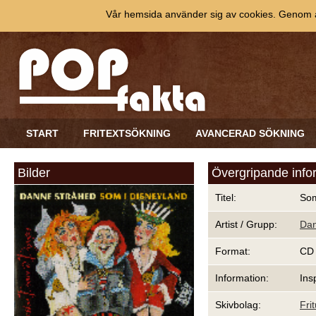
Vår hemsida använder sig av cookies. Genom at
START
FRITEXTSÖKNING
AVANCERAD SÖKNING
Bilder
Övergripande info
Titel:
Som
Artist / Grupp:
Dan
Format:
CD
Information:
Ins
Skivbolag:
Fri