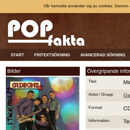
Vår hemsida använder sig av cookies. Genom at
START
FRITEXTSÖKNING
AVANCERAD SÖKNING
Bilder
Övergripande info
Titel:
Mi
Artist / Grupp:
Gi
Format:
C
Information:
Te