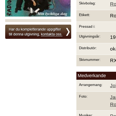
Skivbolag:
Ro
Etikett:
Ro
Pressad i:
Utgivningsår:
19
Distributör:
ok
Skivnummer:
R
Medverkande
Arrangemang:
Jo
Foto:
Ja
Ro
Musiker: