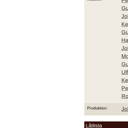
Pe
Gu
Jo
Ke
Gu
Ha
Jo
Mo
Gu
Ul
Ke
Pe
Ro
Produktion:
Jo
Låtlista