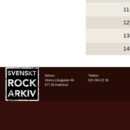
11
12
13
14
Adress
Telefon
Västra Långgatan 46
010-354 22 36
577 30 Hultsfred