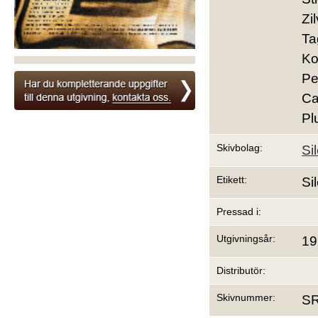
Zi
Ta
Ko
Pe
Ca
Pl
Skivbolag:
Si
Etikett:
Si
Pressad i:
Utgivningsår:
19
Distributör:
Skivnummer:
S