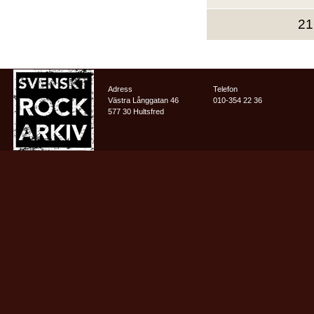
21
Adress
Telefon
Västra Långgatan 46
010-354 22 36
577 30 Hultsfred