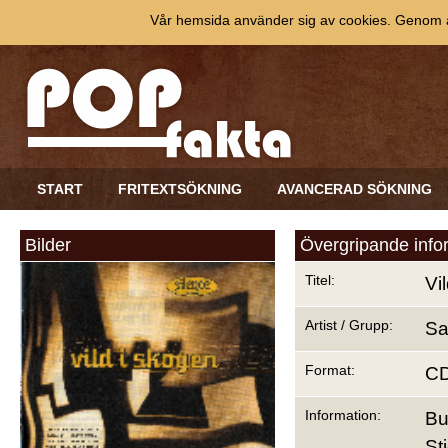
Vår hemsida använder sig av cookies. Genom at
START
FRITEXTSÖKNING
AVANCERAD SÖKNING
Bilder
Övergripande info
Titel:
Vi
Artist / Grupp:
Sa
Format:
C
Information:
Bu
St