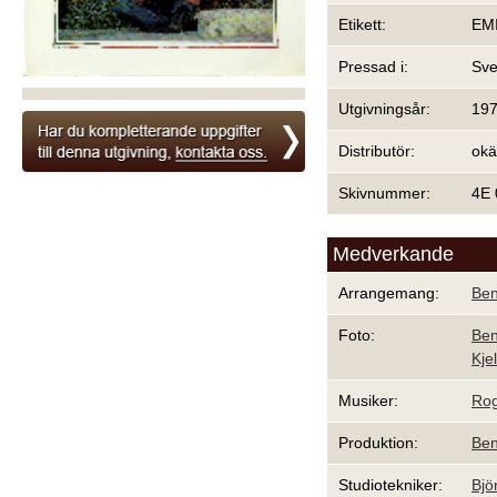
Etikett:
EM
Pressad i:
Sve
Utgivningsår:
19
Distributör:
ok
Skivnummer:
4E 
Medverkande
Arrangemang:
Ben
Foto:
Ben
Kje
Musiker:
Rog
Produktion:
Ben
Studiotekniker:
Bjö