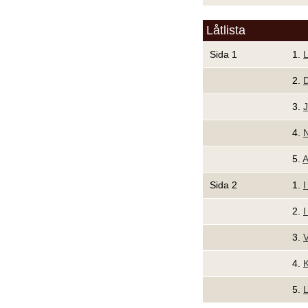
Låtlista
Sida 1
1.
2.
D
3.
J
4.
N
5.
A
Sida 2
1.
I
2.
3.
V
4.
5.
L