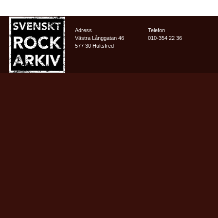
Adress
Telefon
Västra Långgatan 46
010-354 22 36
577 30 Hultsfred