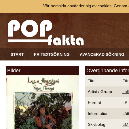
Vår hemsida använder sig av cookies. Genom at
START
FRITEXTSÖKNING
AVANCERAD SÖKNING
Bilder
Övergripande info
Titel:
Fån
Artist / Grupp:
Lal
Format:
LP
Information:
Låt
Skivbolag:
EM