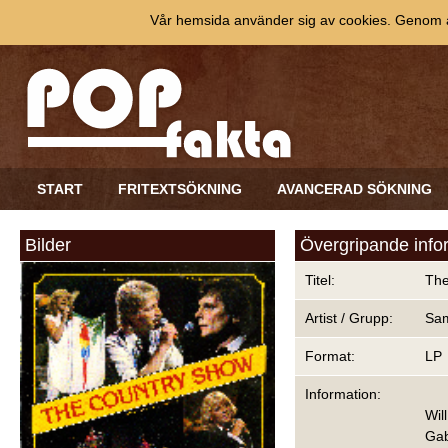
Vår hemsida använder sig av cookies. Genom at
START
FRITEXTSÖKNING
AVANCERAD SÖKNING
Bilder
Övergripande info
Titel:
The
Artist / Grupp:
Sam
Format:
LP
Information:
Wil
Gab