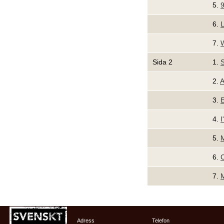
5.
9
6.
L
7.
W
Sida 2
1.
2.
A
3.
E
4.
I
5.
M
6.
C
7.
M
Adress
Telefon