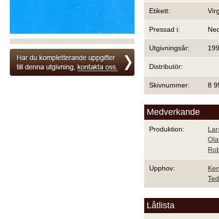
Etikett:
Vir
Pressad i:
Ned
Utgivningsår:
19
Distributör:
Skivnummer:
8 9
Medverkande
Produktion:
Lar
Ola
Rob
Upphov:
Ken
Ted
Låtlista