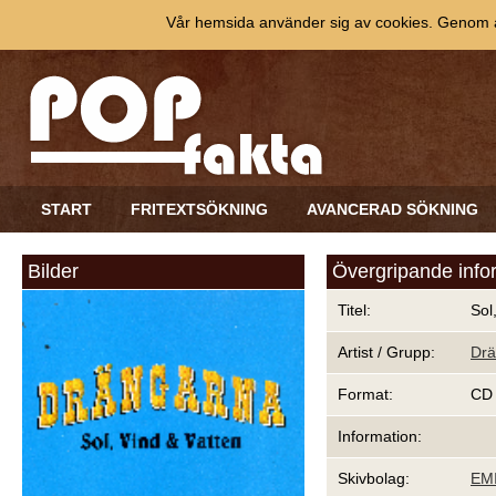
Vår hemsida använder sig av cookies. Genom at
START
FRITEXTSÖKNING
AVANCERAD SÖKNING
Bilder
Övergripande info
Titel:
Sol
Artist / Grupp:
Drä
Format:
CD
Information:
Skivbolag:
EM