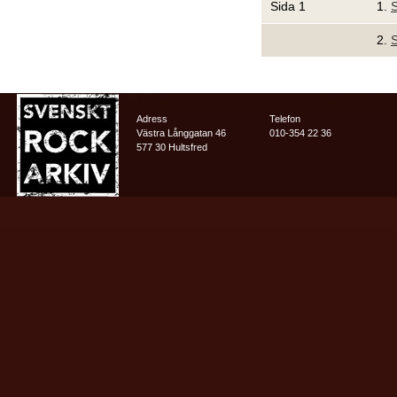
Sida 1
1.
S
2.
S
Adress
Telefon
Västra Långgatan 46
010-354 22 36
577 30 Hultsfred