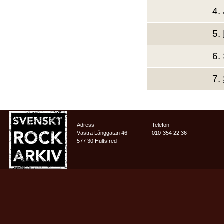
4.
5.
6.
7.
Adress
Telefon
Västra Långgatan 46
010-354 22 36
577 30 Hultsfred