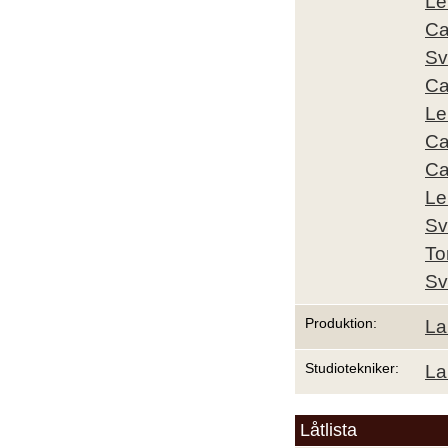
Le
Ca
Sv
Ca
Le
Ca
Ca
Le
Sv
To
Sv
Produktion:
La
Studiotekniker:
La
Låtlista