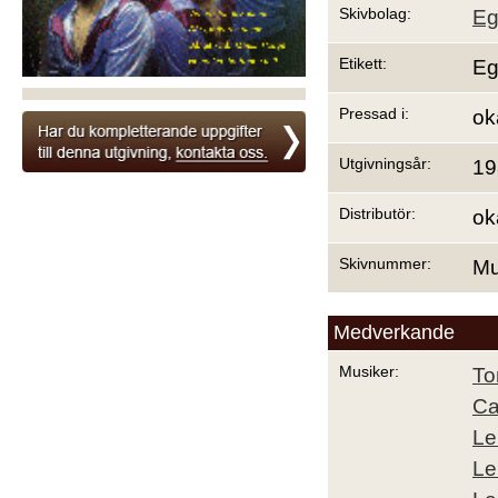
Skivbolag:
Eg
Etikett:
Eg
Pressad i:
ok
Utgivningsår:
19
Distributör:
ok
Skivnummer:
Mu
Medverkande
Musiker:
To
Ca
Le
Le