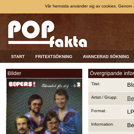
Vår hemsida använder sig av cookies. Genom at
START
FRITEXTSÖKNING
AVANCERAD SÖKNING
Bilder
Övergripande info
Titel:
Bl
Artist / Grupp:
Be
Format:
L
Information:
Be