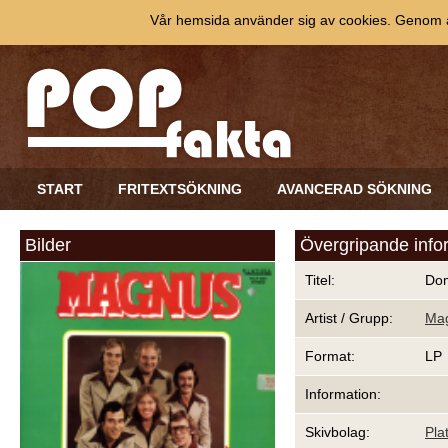
Vår hemsida använder sig av cookies. Genom at
START
FRITEXTSÖKNING
AVANCERAD SÖKNING
Bilder
Övergripande info
Titel:
Dom
Artist / Grupp:
Ma
Format:
LP
Information:
Skivbolag:
Pla