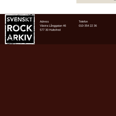
Adress
Telefon
Västra Långgatan 46
010-354 22 36
577 30 Hultsfred