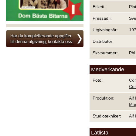
Etikett:
Pla
Pressad i:
Sve
Utgivningsår:
19
Distributör:
Skivnummer:
PA
Medverkande
Foto:
Co
Co
Produktion:
Alf
Ma
Studiotekniker:
Alf
Låtlista