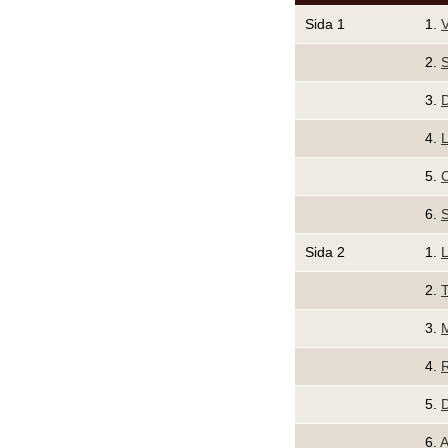
Sida 1
1.
V
2.
S
3.
4.
L
5.
C
6.
Sida 2
1.
2.
T
3.
4.
R
5.
6.
A