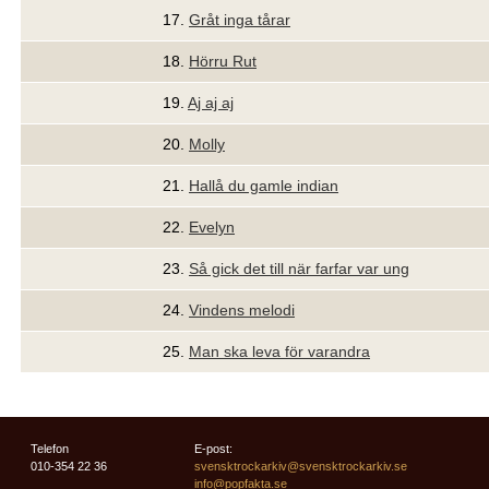
17.
Gråt inga tårar
18.
Hörru Rut
19.
Aj aj aj
20.
Molly
21.
Hallå du gamle indian
22.
Evelyn
23.
Så gick det till när farfar var ung
24.
Vindens melodi
25.
Man ska leva för varandra
Telefon
E-post:
010-354 22 36
svensktrockarkiv@svensktrockarkiv.se
info@popfakta.se