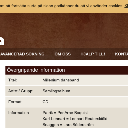
 att fortsätta surfa på sidan godkänner du att vi använder cookies.
Kl
AVANCERAD SÖKNING
OM OSS
HJÄLP TILL!
KONT
Övergripande information
Titel:
Millenium dansband
Artist / Grupp:
Samlingsalbum
Format:
CD
Information:
Patrik = Per Arne Boquist
Karl-Lennart = Lennart Reuterskiöld
Snaggen = Lars Söderström