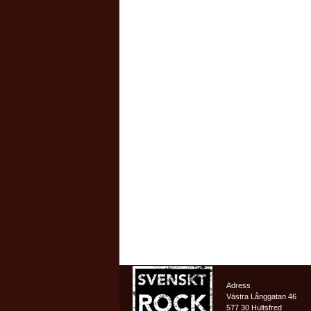
Adress
Västra Långgatan 46
577 30 Hultsfred