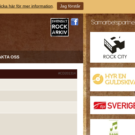
icka här för mer information
.
Jag förstår
AKTA OSS
#CD201314