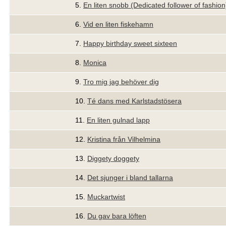
5.
En liten snobb (Dedicated follower of fashion
6.
Vid en liten fiskehamn
7.
Happy birthday sweet sixteen
8.
Monica
9.
Tro mig jag behöver dig
10.
Té dans med Karlstadstösera
11.
En liten gulnad lapp
12.
Kristina från Vilhelmina
13.
Diggety doggety
14.
Det sjunger i bland tallarna
15.
Muckartwist
16.
Du gav bara löften