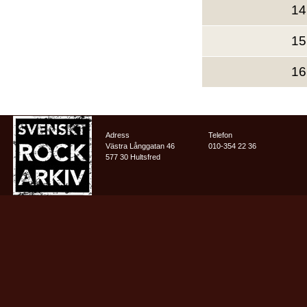
14
15
16
Adress
Telefon
Västra Långgatan 46
010-354 22 36
577 30 Hultsfred