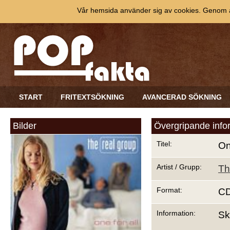
Vår hemsida använder sig av cookies. Genom at
START
FRITEXTSÖKNING
AVANCERAD SÖKNING
Bilder
Övergripande info
Titel:
On
Artist / Grupp:
Th
Format:
C
Information:
Sk