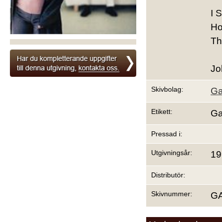
I 
Ho
Th
Jo
Skivbolag:
Ga
Etikett:
Ga
Pressad i:
Utgivningsår:
19
Distributör:
Skivnummer:
G