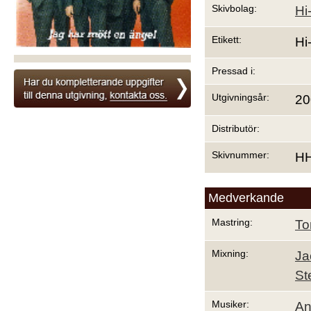
Skivbolag:
Hi
Etikett:
Hi
Pressad i:
Utgivningsår:
20
Distributör:
Skivnummer:
H
Medverkande
Mastring:
To
Mixning:
Ja
St
Musiker:
An