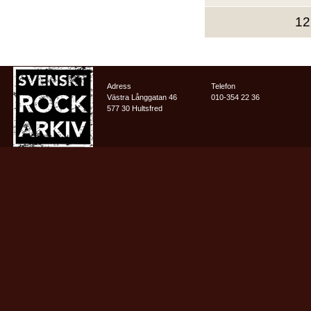
12
Adress
Telefon
Västra Långgatan 46
010-354 22 36
577 30 Hultsfred