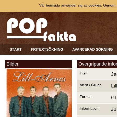
Vår hemsida använder sig av cookies. Genom at
START
FRITEXTSÖKNING
AVANCERAD SÖKNING
Bilder
Övergripande info
Titel:
Ja
Artist / Grupp:
Li
Format:
C
Information:
Ju