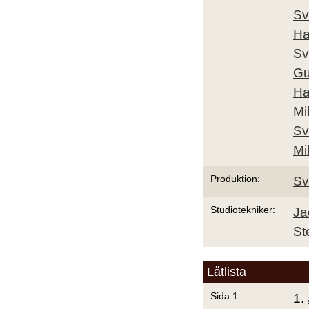
Sv
Ha
Sv
Gu
Ha
Mi
Sv
Mi
Produktion:
Sv
Studiotekniker:
Ja
St
Låtlista
Sida 1
1.