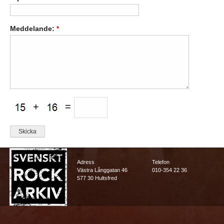
Meddelande:
*
+
=
Adress
Telefon
Västra Långgatan 46
010-354 22 36
577 30 Hultsfred