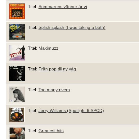
Titel:
Sommarens vänner är vi
Titel:
Splish splash (I was taking a bath)
Titel:
Maximuzz
Titel:
Från pop till ny våg
Titel:
Too many rivers
Titel:
Jerry Williams (Spotlight 6 SPCD)
Titel:
Greatest hits