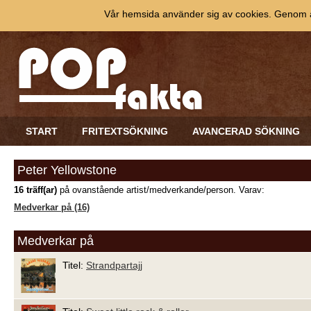
Vår hemsida använder sig av cookies. Genom at
START
FRITEXTSÖKNING
AVANCERAD SÖKNING
Peter Yellowstone
16 träff(ar)
på ovanstående artist/medverkande/person. Varav:
Medverkar på (16)
Medverkar på
Titel:
Strandpartajj