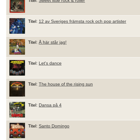
Titel:
Sweet little rock & roller
Titel:
12 av Sveriges främsta rock och pop artister
Titel:
Å här står jag!
Titel:
Let's dance
Titel:
The house of the rising sun
Titel:
Dansa på 4
Titel:
Santo Domingo