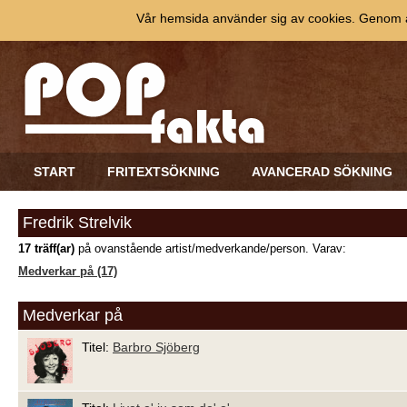
Vår hemsida använder sig av cookies. Genom at
START
FRITEXTSÖKNING
AVANCERAD SÖKNING
Fredrik Strelvik
17 träff(ar)
på ovanstående artist/medverkande/person. Varav:
Medverkar på (17)
Medverkar på
Titel:
Barbro Sjöberg