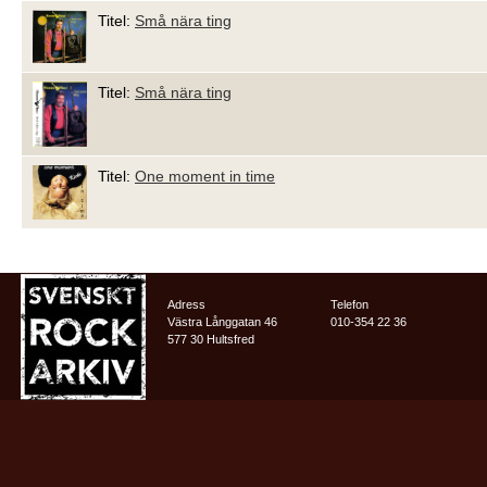
Titel:
Små nära ting
Titel:
Små nära ting
Titel:
One moment in time
Adress
Telefon
Västra Långgatan 46
010-354 22 36
577 30 Hultsfred