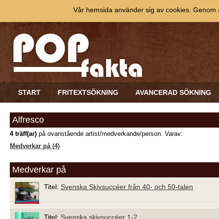
Vår hemsida använder sig av cookies. Genom at
START
FRITEXTSÖKNING
AVANCERAD SÖKNING
Alfresco
4 träff(ar)
på ovanstående artist/medverkande/person. Varav:
Medverkar på (4)
Medverkar på
Titel:
Svenska Skivsuccéer från 40- och 50-talen
Titel:
Svenska skivsuccéer 1-2