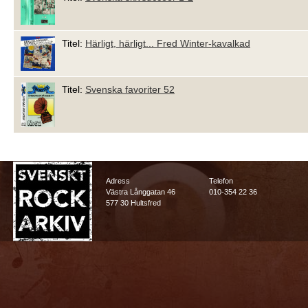
Titel:
Härligt, härligt... Fred Winter-kavalkad
Titel:
Svenska favoriter 52
Adress
Telefon
Västra Långgatan 46
010-354 22 36
577 30 Hultsfred