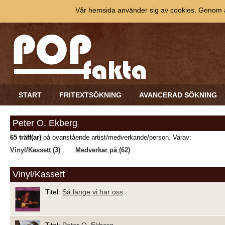
Vår hemsida använder sig av cookies. Genom at
START
FRITEXTSÖKNING
AVANCERAD SÖKNING
Peter O. Ekberg
65 träff(ar)
på ovanstående artist/medverkande/person. Varav:
Vinyl/Kassett (3)
Medverkar på (62)
Vinyl/Kassett
Titel:
Så länge vi har oss