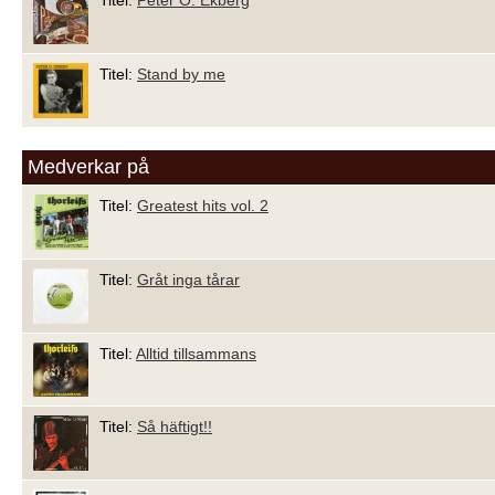
Titel:
Peter O. Ekberg
Titel:
Stand by me
Medverkar på
Titel:
Greatest hits vol. 2
Titel:
Gråt inga tårar
Titel:
Alltid tillsammans
Titel:
Så häftigt!!