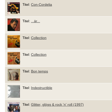
Titel:
Con-Cordelia
Titel:
...är...
Titel:
Collection
Titel:
Collection
Titel:
Bon temps
Titel:
Indestructible
Titel:
Glitter, glögg & rock 'n' roll (1997)