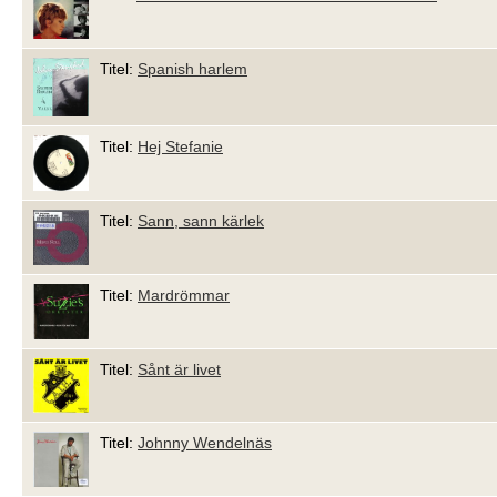
Titel:
Spanish harlem
Titel:
Hej Stefanie
Titel:
Sann, sann kärlek
Titel:
Mardrömmar
Titel:
Sånt är livet
Titel:
Johnny Wendelnäs