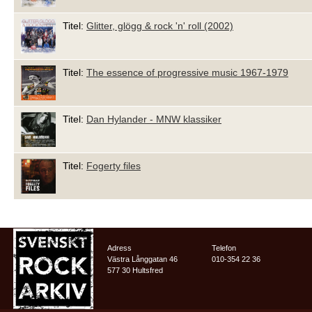
Titel:
Glitter, glögg & rock 'n' roll (2002)
Titel:
The essence of progressive music 1967-1979
Titel:
Dan Hylander - MNW klassiker
Titel:
Fogerty files
Adress
Telefon
Västra Långgatan 46
010-354 22 36
577 30 Hultsfred