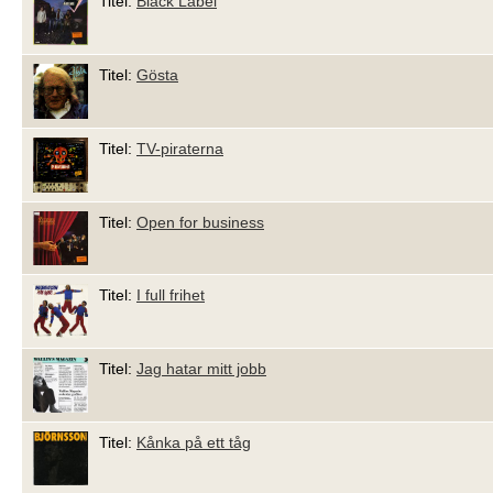
Titel:
Black Label
Titel:
Gösta
Titel:
TV-piraterna
Titel:
Open for business
Titel:
I full frihet
Titel:
Jag hatar mitt jobb
Titel:
Kånka på ett tåg