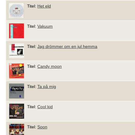
Titel:
Het eld
Titel:
Vakuum
Titel:
Jag drömmer om en jul hemma
Titel:
Candy moon
Titel:
Ta på mig
Titel:
Cool kid
Titel:
Soon