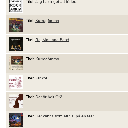
Titel:
Jag har inget att förlora
Titel:
Kurragömma
Titel:
Raj Montana Band
Titel:
Kurragömma
Titel:
Flickor
Titel:
Det är helt OK!
Titel:
Det känns som att va' på en fest...