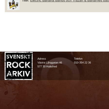
Titel:
Electric Banana Bands och Trazan & Banarnes bäs
Adress
Telefon
Västra Långgatan 46
010-354 22 36
577 30 Hultsfred