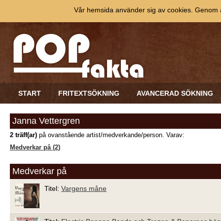
Vår hemsida använder sig av cookies. Genom at
START
FRITEXTSÖKNING
AVANCERAD SÖKNING
Janna Vettergren
2 träff(ar)
på ovanstående artist/medverkande/person. Varav:
Medverkar på (2)
Medverkar på
Titel:
Vargens måne