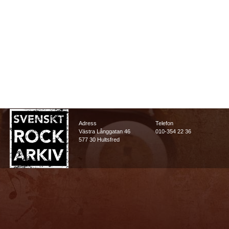
Adress
Telefon
Västra Långgatan 46
010-354 22 36
577 30 Hultsfred