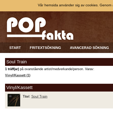
Vår hemsida använder sig av cookies. Genom at
START
FRITEXTSÖKNING
AVANCERAD SÖKNING
Soul Train
1 träff(ar)
på ovanstående artist/medverkande/person. Varav:
Vinyl/Kassett (1)
Vinyl/Kassett
Titel:
Soul Train