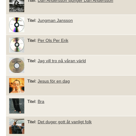
Titel:
Dan Andersson sjunger Dan Andersson
Titel:
Jungman Jansson
Titel:
Per Ols Per Erik
Titel:
Jag vill tro på våran värld
Titel:
Jesus för en dag
Titel:
Bra
Titel:
Det duger gott åt vanligt folk