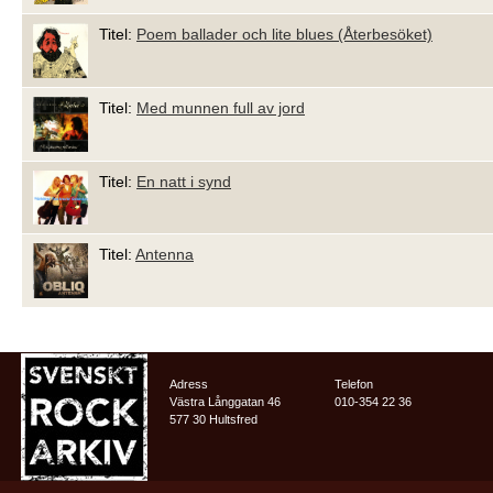
Titel:
Poem ballader och lite blues (Återbesöket)
Titel:
Med munnen full av jord
Titel:
En natt i synd
Titel:
Antenna
Adress
Telefon
Västra Långgatan 46
010-354 22 36
577 30 Hultsfred