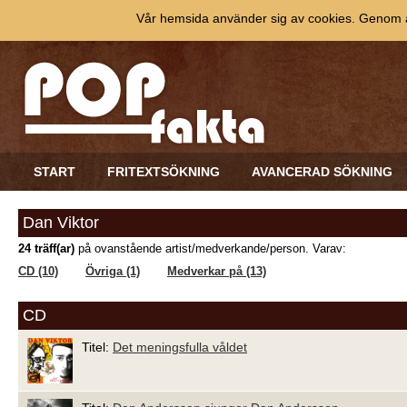
Vår hemsida använder sig av cookies. Genom at
START
FRITEXTSÖKNING
AVANCERAD SÖKNING
Dan Viktor
24 träff(ar)
på ovanstående artist/medverkande/person. Varav:
CD (10)
Övriga (1)
Medverkar på (13)
CD
Titel:
Det meningsfulla våldet