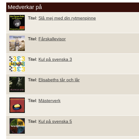
Medverkar på
Titel:
Slå mej med din rytmenpinne
Titel:
Fårskallevisor
Titel:
Kul på svenska 3
Titel:
Elisabeths tår och lår
Titel:
Mästerverk
Titel:
Kul på svenska 5