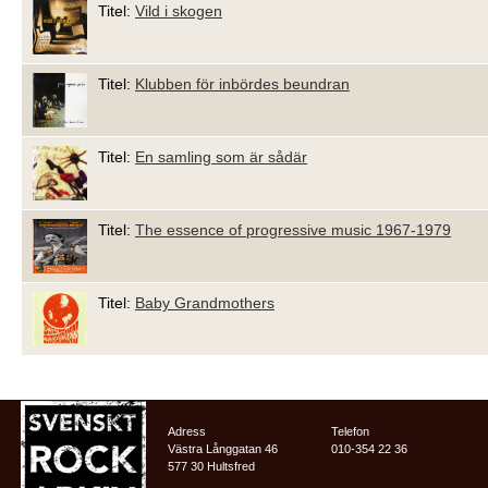
Titel:
Vild i skogen
Titel:
Klubben för inbördes beundran
Titel:
En samling som är sådär
Titel:
The essence of progressive music 1967-1979
Titel:
Baby Grandmothers
Adress
Telefon
Västra Långgatan 46
010-354 22 36
577 30 Hultsfred