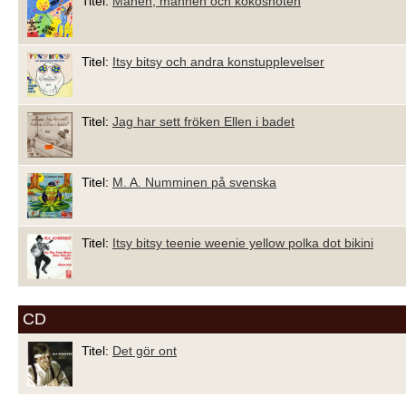
Titel:
Månen, mannen och kokosnöten
Titel:
Itsy bitsy och andra konstupplevelser
Titel:
Jag har sett fröken Ellen i badet
Titel:
M. A. Numminen på svenska
Titel:
Itsy bitsy teenie weenie yellow polka dot bikini
CD
Titel:
Det gör ont