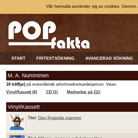
Vår hemsida använder sig av cookies. Genom at
START
FRITEXTSÖKNING
AVANCERAD SÖKNING
M. A. Numminen
18 träff(ar)
på ovanstående artist/medverkande/person. Varav:
Vinyl/Kassett (6)
CD (1)
Medverkar på (11)
Vinyl/Kassett
Titel:
Den flygande mannen