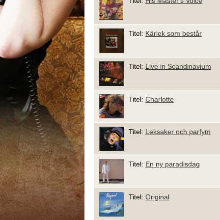
Titel:
His Master's Voice
Titel:
Kärlek som består
Titel:
Live in Scandinavium
Titel:
Charlotte
Titel:
Leksaker och parfym
Titel:
En ny paradisdag
Titel:
Original