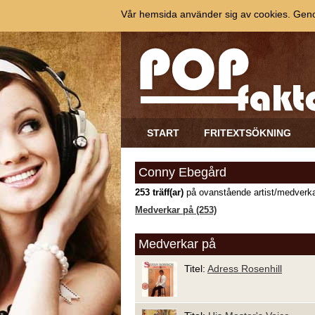
Vår hemsida använder sig av cookies. Genom
START
FRITEXTSÖKNING
Conny Ebegård
253 träff(ar)
på ovanstående artist/medverka
Medverkar på (253)
Medverkar på
Titel:
Adress Rosenhill