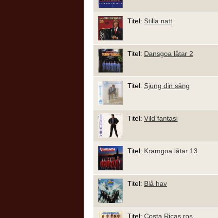
Titel:
Stilla natt
Titel:
Dansgoa låtar 2
Titel:
Sjung din sång
Titel:
Vild fantasi
Titel:
Kramgoa låtar 13
Titel:
Blå hav
Titel:
Costa Ricas ros