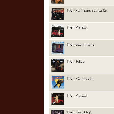
Titel:
Familjens svarta får
Titel:
Maratti
Titel:
Badmintons
Titel:
Tellus
Titel:
På mitt sätt
Titel:
Maratti
Titel:
Livsviktigt