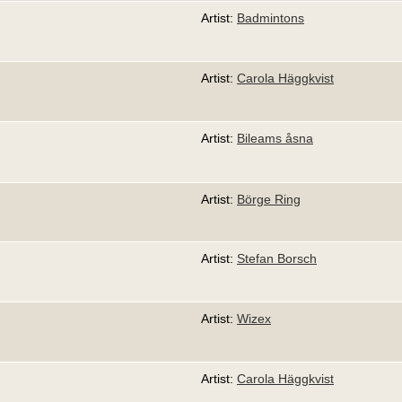
Artist:
Badmintons
Artist:
Carola Häggkvist
Artist:
Bileams åsna
Artist:
Börge Ring
Artist:
Stefan Borsch
Artist:
Wizex
Artist:
Carola Häggkvist