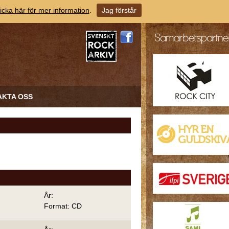
icka här för mer information
.
Jag förstår
AKTA OSS
År:
Format: CD