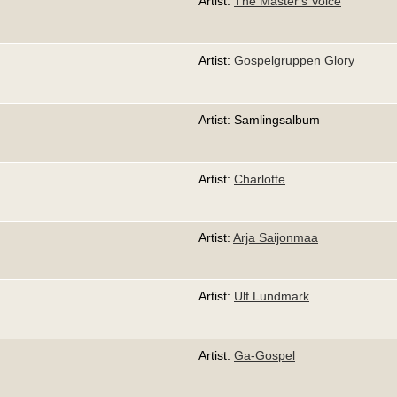
Artist:
The Master's Voice
Artist:
Gospelgruppen Glory
Artist: Samlingsalbum
Artist:
Charlotte
Artist:
Arja Saijonmaa
Artist:
Ulf Lundmark
Artist:
Ga-Gospel