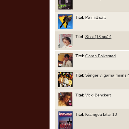
Titel:
På mitt sätt
Titel:
Sissi (13 spår)
Titel:
Göran Folkestad
Titel:
Sånger vi gärna minns 
Titel:
Vicki Benckert
Titel:
Kramgoa låtar 13