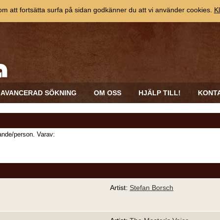
 att fortsätta surfa på sidan godkänner du att vi använder cookies.
Kl
AVANCERAD SÖKNING
OM OSS
HJÄLP TILL!
KONT
nde/person. Varav:
Artist:
Stefan Borsch