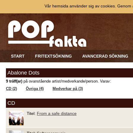
Vår hemsida använder sig av cookies. Genom at
START
FRITEXTSÖKNING
AVANCERAD SÖKNING
Abalone Dots
9 träff(ar)
på ovanstående artist/medverkande/person. Varav:
CD (2)
Övriga (4)
Medverkar på (3)
CD
Titel:
From a safe distance