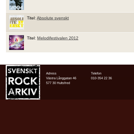
Titel:
Absolute svenskt
Titel:
Melodifestivalen 2012
Adress
Telefon
Västra Långgatan 46
010-354 22 36
577 30 Hultsfred