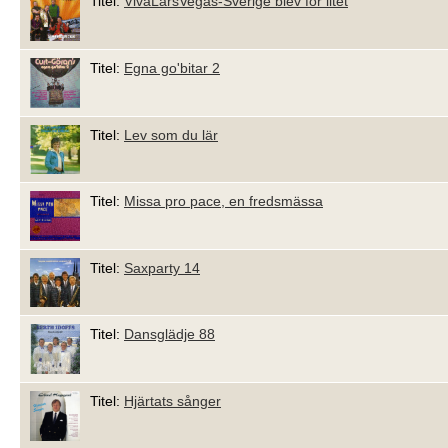
Titel:
VivaLarsVegas-Sverige blev för litet
Titel:
Egna go'bitar 2
Titel:
Lev som du lär
Titel:
Missa pro pace, en fredsmässa
Titel:
Saxparty 14
Titel:
Dansglädje 88
Titel:
Hjärtats sånger