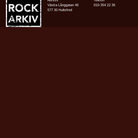
Västra Långgatan 46
010-354 22 36
577 30 Hultsfred