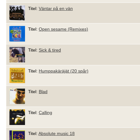
Titel:
Väntar på en vän
Titel:
Open sesame (Remixes)
Titel:
Sick & tired
Titel:
Humppakäräjät (20 spår)
Titel:
Blad
Titel:
Calling
Titel:
Absolute music 18