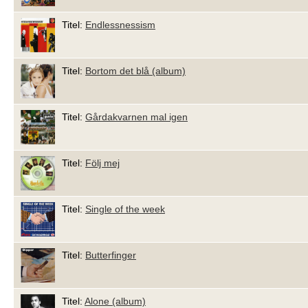
Titel:
Endlessnessism
Titel:
Bortom det blå (album)
Titel:
Gårdakvarnen mal igen
Titel:
Följ mej
Titel:
Single of the week
Titel:
Butterfinger
Titel:
Alone (album)