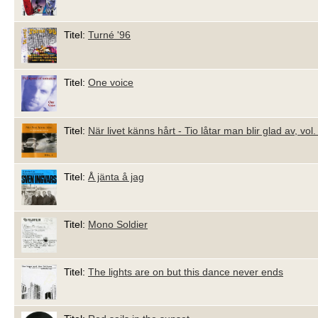
Titel:
Turné '96
Titel:
One voice
Titel:
När livet känns hårt - Tio låtar man blir glad av, vol.
Titel:
Å jänta å jag
Titel:
Mono Soldier
Titel:
The lights are on but this dance never ends