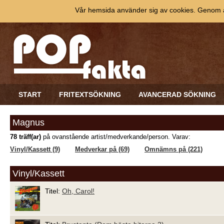
Vår hemsida använder sig av cookies. Genom at
START
FRITEXTSÖKNING
AVANCERAD SÖKNING
Magnus
78 träff(ar)
på ovanstående artist/medverkande/person. Varav:
Vinyl/Kassett (9)
Medverkar på (69)
Omnämns på (221)
Vinyl/Kassett
Titel:
Oh, Carol!