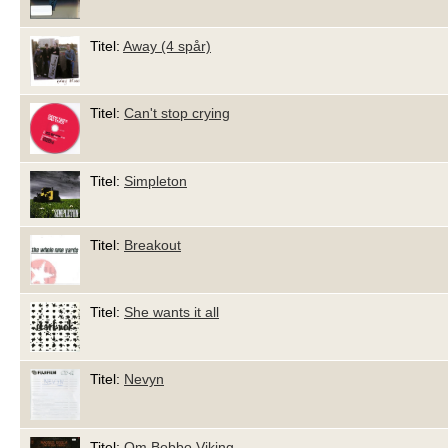
Titel:
Away (4 spår)
Titel:
Can't stop crying
Titel:
Simpleton
Titel:
Breakout
Titel:
She wants it all
Titel:
Nevyn
Titel:
Om Bobbo Viking