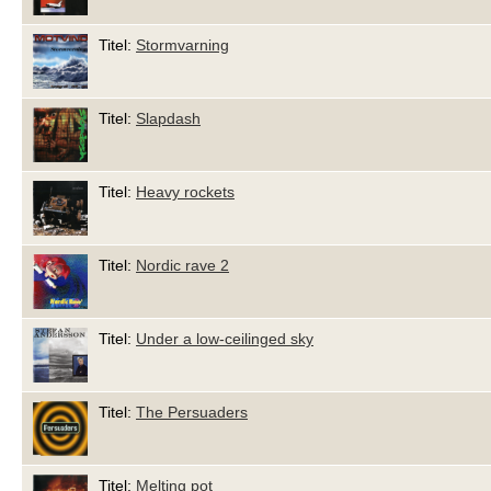
Titel:
Stormvarning
Titel:
Slapdash
Titel:
Heavy rockets
Titel:
Nordic rave 2
Titel:
Under a low-ceilinged sky
Titel:
The Persuaders
Titel:
Melting pot