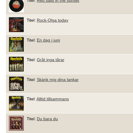
Titel:
Red sails in the sunset
Titel:
Rock-Olga today
Titel:
En dag i juni
Titel:
Gråt inga tårar
Titel:
Skänk mig dina tankar
Titel:
Alltid tillsammans
Titel:
Du bara du