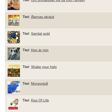
Titel:
Om prinsessan vill ha mig (Singel)
Titel:
Ålarnas skräck
Titel:
Samlat guld
Titel:
Hon är min
Titel:
Shake your halo
Titel:
Morgonluft
Titel:
Kiss Of Life