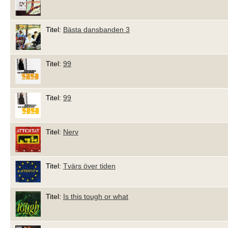
Titel:
Bästa dansbanden 3
Titel:
99
Titel:
99
Titel:
Nerv
Titel:
Tvärs över tiden
Titel:
Is this tough or what