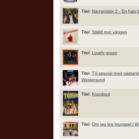
Titel:
Narrgnistor 2 - En halv 
Titel:
Ställd mot väggen
Titel:
Lovely green
Titel:
TV-special med gästarti
Westersund
Titel:
Knockout
Titel:
Om jag lira munspel i W