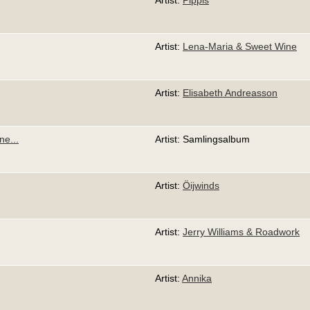
Artist:
Pippis
Artist:
Lena-Maria & Sweet Wine
Artist:
Elisabeth Andreasson
ne...
Artist: Samlingsalbum
Artist:
Öijwinds
Artist:
Jerry Williams & Roadwork
Artist:
Annika