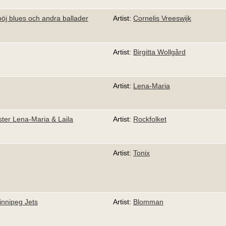
böj blues och andra ballader
Artist:
Cornelis Vreeswijk
Artist:
Birgitta Wollgård
Artist:
Lena-Maria
ster Lena-Maria & Laila
Artist:
Rockfolket
Artist:
Tonix
innipeg Jets
Artist:
Blomman