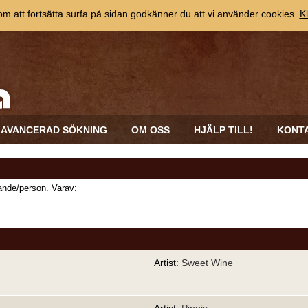
 att fortsätta surfa på sidan godkänner du att vi använder cookies.
Kl
AVANCERAD SÖKNING
OM OSS
HJÄLP TILL!
KONT
nde/person. Varav:
Artist:
Sweet Wine