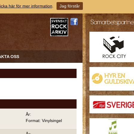
icka här för mer information
.
Jag förstår
AKTA OSS
År:
Format: Vinylsingel