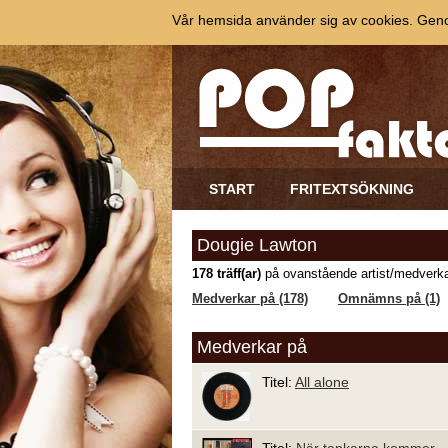
Vår hemsida använder sig av cookies. Genom
START
FRITEXTSÖKNING
Dougie Lawton
178 träff(ar)
på ovanstående artist/medverka
Medverkar på (178)
Omnämns på (1)
Medverkar på
Titel:
All alone