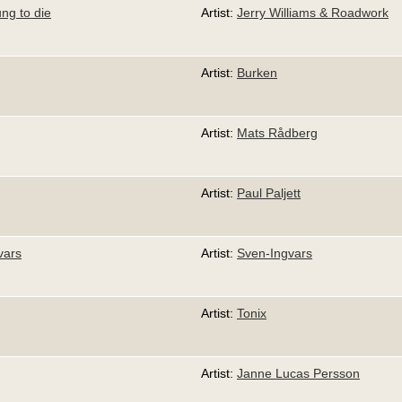
ung to die
Artist:
Jerry Williams & Roadwork
Artist:
Burken
Artist:
Mats Rådberg
Artist:
Paul Paljett
vars
Artist:
Sven-Ingvars
Artist:
Tonix
Artist:
Janne Lucas Persson