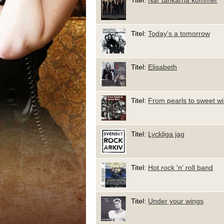
Titel:
När tankarna kommer
Titel:
Today's a tomorrow
Titel:
Elisabeth
Titel:
From pearls to sweet wi
Titel:
Lyckliga jag
Titel:
Hot rock 'n' roll band
Titel:
Under your wings