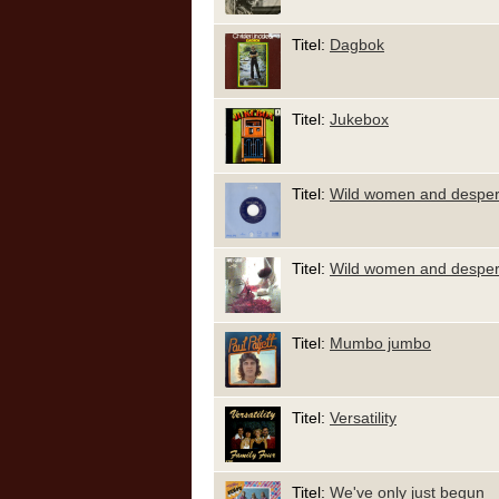
Titel:
Dagbok
Titel:
Jukebox
Titel:
Wild women and despe
Titel:
Wild women and despe
Titel:
Mumbo jumbo
Titel:
Versatility
Titel:
We've only just begun