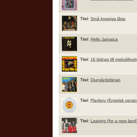
Titel:
Små knepiga låtar
Titel:
Hello Jamaica
Titel:
16 bidrag till melodifes
Titel:
Djurgårdsfärjan
Titel:
Playboy (Engelsk versio
Titel:
Leaving (for a new land