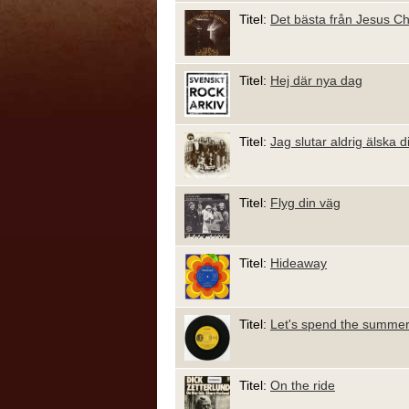
Titel:
Det bästa från Jesus Ch
Titel:
Hej där nya dag
Titel:
Jag slutar aldrig älska d
Titel:
Flyg din väg
Titel:
Hideaway
Titel:
Let's spend the summer
Titel:
On the ride