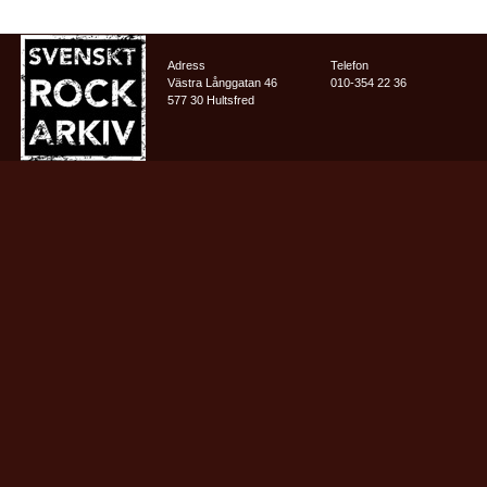
Adress
Telefon
Västra Långgatan 46
010-354 22 36
577 30 Hultsfred