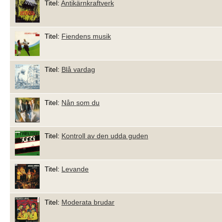
Titel:
Antikärnkraftverk
Titel:
Fiendens musik
Titel:
Blå vardag
Titel:
Nån som du
Titel:
Kontroll av den udda guden
Titel:
Levande
Titel:
Moderata brudar