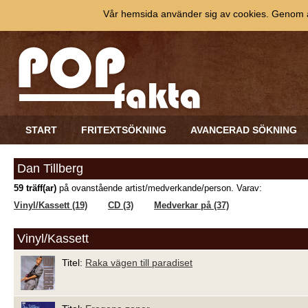
Vår hemsida använder sig av cookies. Genom at
START
FRITEXTSÖKNING
AVANCERAD SÖKNING
Dan Tillberg
59 träff(ar)
på ovanstående artist/medverkande/person. Varav:
Vinyl/Kassett (19)
CD (3)
Medverkar på (37)
Vinyl/Kassett
Titel:
Raka vägen till paradiset