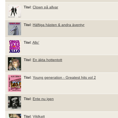
Titel:
Clown på allvar
Titel:
Häftiga hästen & andra äventyr
Titel:
Allo'
Titel:
En äkta hottentott
Titel:
Young generation - Greatest hits vol 2
Titel:
Ente nu igen
Titel:
Vildkatt