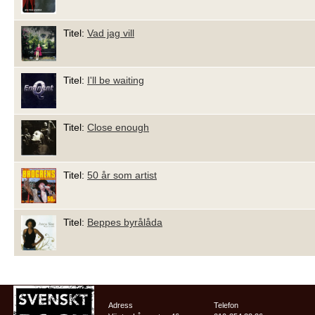
Titel:
Vad jag vill
Titel:
I'll be waiting
Titel:
Close enough
Titel:
50 år som artist
Titel:
Beppes byrålåda
Adress
Telefon