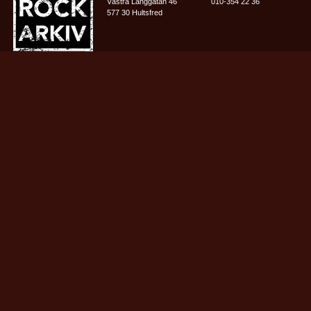
Västra Långgatan 46
010-354 22 36
577 30 Hultsfred