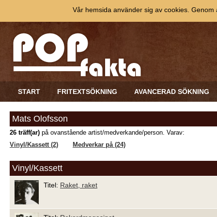
Vår hemsida använder sig av cookies. Genom at
START
FRITEXTSÖKNING
AVANCERAD SÖKNING
Mats Olofsson
26 träff(ar)
på ovanstående artist/medverkande/person. Varav:
Vinyl/Kassett (2)
Medverkar på (24)
Vinyl/Kassett
Titel:
Raket, raket