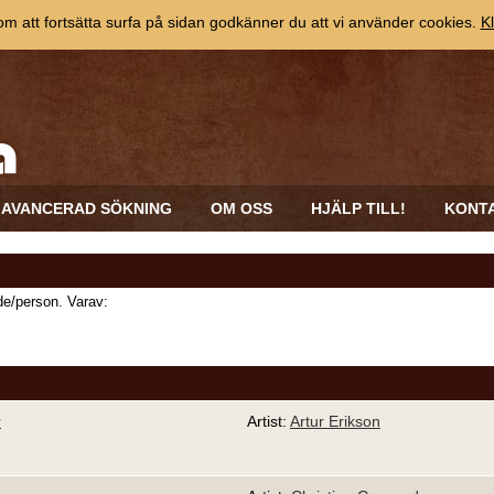
 att fortsätta surfa på sidan godkänner du att vi använder cookies.
Kl
AVANCERAD SÖKNING
OM OSS
HJÄLP TILL!
KONT
e/person. Varav:
r
Artist:
Artur Erikson