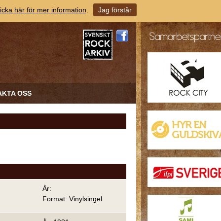
icka här för mer information
.
Jag förstår
AKTA OSS
År:
Format: Vinylsingel