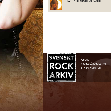
Titel:
Min dröm är sann
Adress
Västra Långgatan 46
577 30 Hultsfred