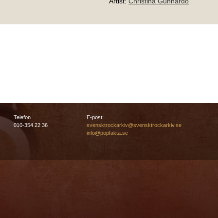
Artist:
Christina Gunnardo
Telefon
E-post:
010-354 22 36
svensktrockarkiv@svensktrockarkiv.se
info@popfakta.se