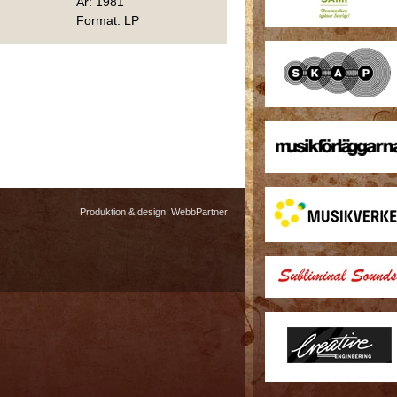
År: 1981
Format: LP
Produktion & design:
WebbPartner