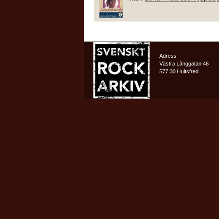
Adress
Västra Långgatan 46
577 30 Hultsfred