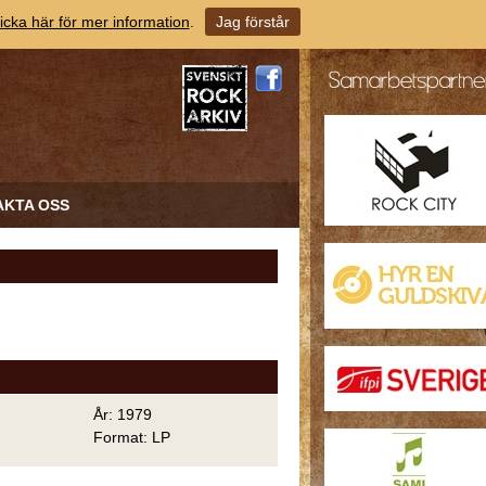
icka här för mer information
.
Jag förstår
AKTA OSS
År: 1979
Format: LP