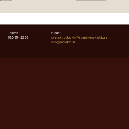
Telefon
E-post:
010-354 22 36
svensktrockarkiv@svensktrockarkiv.se
info@popfakta.se