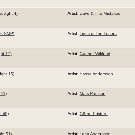
otlight 4)
Artist:
Dave & The Mistakes
t 6 SMP)
Artist:
Linus & The Losers
ht 17)
Artist:
Gunnar Wiklund
ight 15)
Artist:
Hasse Andersson
 41)
Artist:
Mats Paulson
t 49)
Artist:
Göran Fristorp
ght 51)
Artist:
Lena Andersson