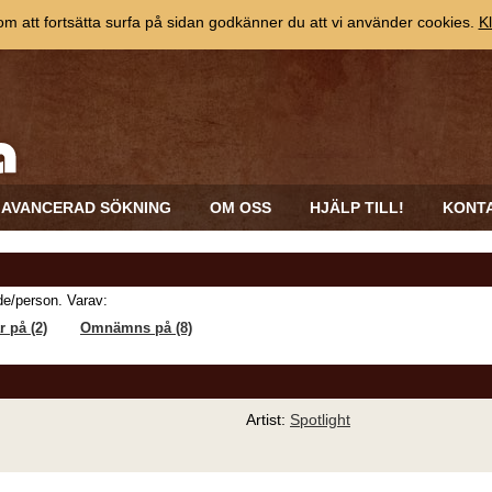
 att fortsätta surfa på sidan godkänner du att vi använder cookies.
Kl
AVANCERAD SÖKNING
OM OSS
HJÄLP TILL!
KONT
e/person. Varav:
 på (2)
Omnämns på (8)
Artist:
Spotlight