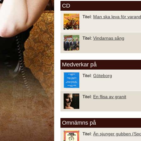
CD
Titel:
Man ska leva för varan
Titel:
Vindarnas sång
Medverkar på
Titel:
Göteborg
Titel:
En flisa av granit
Omnämns på
Titel:
Än sjunger gubben (Spot