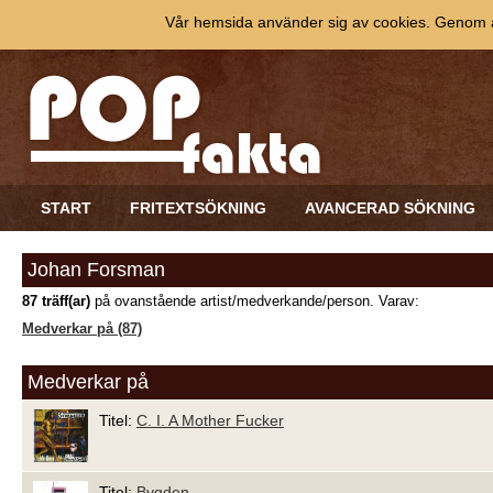
Vår hemsida använder sig av cookies. Genom at
START
FRITEXTSÖKNING
AVANCERAD SÖKNING
Johan Forsman
87 träff(ar)
på ovanstående artist/medverkande/person. Varav:
Medverkar på (87)
Medverkar på
Titel:
C. I. A Mother Fucker
Titel:
Bygden