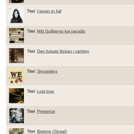
Titel:
I begin to fall
Titel:
Mitt Gullbergs kaj paradis
Titel:
Den fulaste flickan i världen
Titel:
Smugglers
Titel:
Lost love
Titel:
Presence
Titel:
Bigtime (Singel)