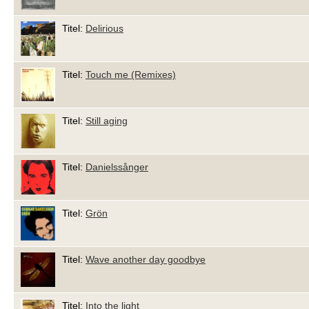
Titel:
Delirious
Titel:
Touch me (Remixes)
Titel:
Still aging
Titel:
Danielssånger
Titel:
Grön
Titel:
Wave another day goodbye
Titel:
Into the light