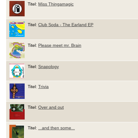
Titel:
Miss Thingamagic
Titel:
Club Soda - The Earland EP
Titel:
Please meet mr. Brain
Titel:
Snapology
Titel:
Trivia
Titel:
Over and out
Titel:
...and then some...