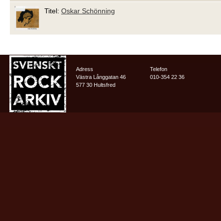
Titel:
Oskar Schönning
Adress
Telefon
Västra Långgatan 46
010-354 22 36
577 30 Hultsfred