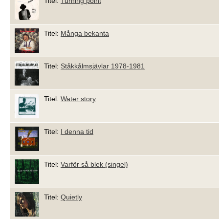
Titel:
Turning point
Titel:
Många bekanta
Titel:
Ståkkålmsjävlar 1978-1981
Titel:
Water story
Titel:
I denna tid
Titel:
Varför så blek (singel)
Titel:
Quietly