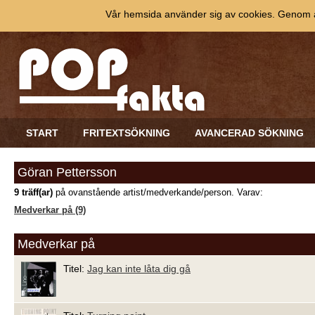
Vår hemsida använder sig av cookies. Genom at
START
FRITEXTSÖKNING
AVANCERAD SÖKNING
Göran Pettersson
9 träff(ar)
på ovanstående artist/medverkande/person. Varav:
Medverkar på (9)
Medverkar på
Titel:
Jag kan inte låta dig gå