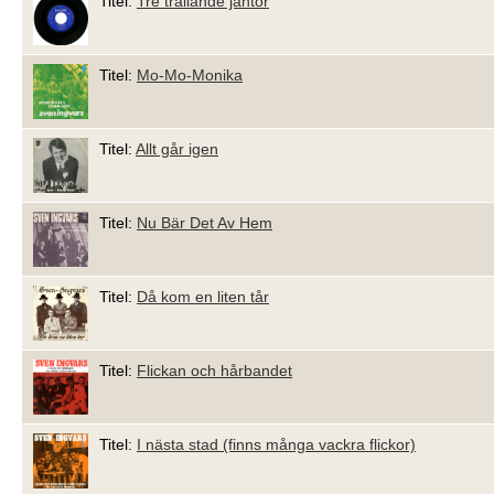
Titel:
Tre trallande jäntor
Titel:
Mo-Mo-Monika
Titel:
Allt går igen
Titel:
Nu Bär Det Av Hem
Titel:
Då kom en liten tår
Titel:
Flickan och hårbandet
Titel:
I nästa stad (finns många vackra flickor)