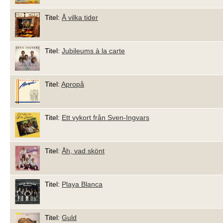
Titel:
Å vilka tider
Titel:
Jubileums à la carte
Titel:
Apropå
Titel:
Ett vykort från Sven-Ingvars
Titel:
Åh, vad skönt
Titel:
Playa Blanca
Titel:
Guld