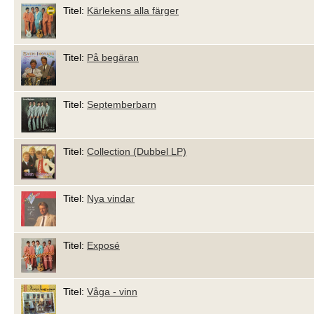
Titel:
Kärlekens alla färger
Titel:
På begäran
Titel:
Septemberbarn
Titel:
Collection (Dubbel LP)
Titel:
Nya vindar
Titel:
Exposé
Titel:
Våga - vinn