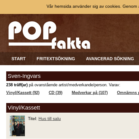
Vår hemsida använder sig av cookies. Genom at
START
FRITEXTSÖKNING
AVANCERAD SÖKNING
Sven-Ingvars
238 träff(ar)
på ovanstående artist/medverkande/person. Varav:
Vinyl/Kassett (92)
CD (39)
Medverkar på (107)
Omnämns p
Vinyl/Kassett
Titel:
Hus till salu