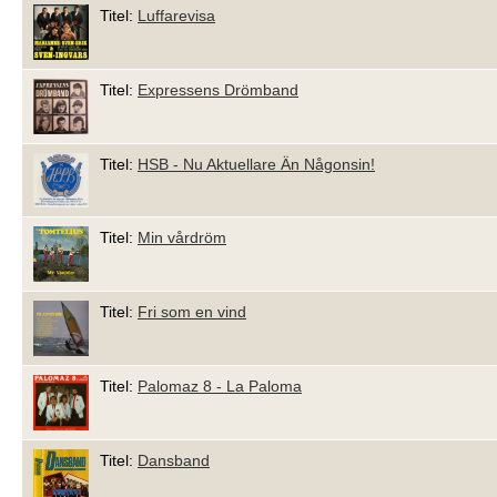
Titel:
Luffarevisa
Titel:
Expressens Drömband
Titel:
HSB - Nu Aktuellare Än Någonsin!
Titel:
Min vårdröm
Titel:
Fri som en vind
Titel:
Palomaz 8 - La Paloma
Titel:
Dansband