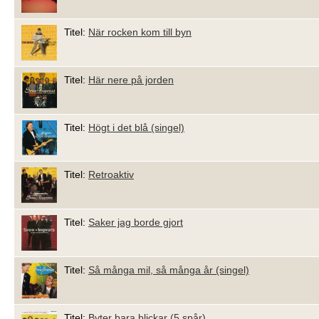
Titel:
När rocken kom till byn
Titel:
Här nere på jorden
Titel:
Högt i det blå (singel)
Titel:
Retroaktiv
Titel:
Saker jag borde gjort
Titel:
Så många mil, så många år (singel)
Titel:
Byter bara blickar (5 spår)