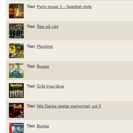
Titel:
Party music 1 - Swedish style
Titel:
Åter på väg
Titel:
Playtime
Titel:
Bugga
Titel:
Gråt inga tårar
Titel:
Nils Dacke spelar partyorgel, vol 3
Titel:
Bugga