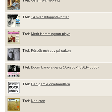
Titel:
Östen Warnebring
Titel:
14 svensktoppsfavoriter
Titel:
Merit Hemmingson plays
Titel:
Försök och sov på saken
Titel:
Boom bang-a-bang (Jukebox)(JSEP-5586)
Titel:
Den gamle opiehandlarn
Titel:
Non stop