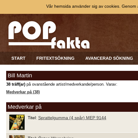
Vår hemsida använder sig av cookies. Genom at
START
FRITEXTSÖKNING
AVANCERAD SÖKNING
Bill Martin
38 träff(ar)
på ovanstående artist/medverkande/person. Varav:
Medverkar på (38)
Medverkar på
Titel:
Sprattelgumma (4 spår) MEP 9144