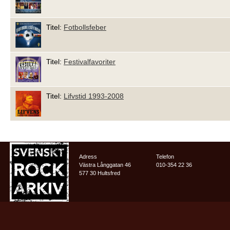
Titel:
Fotbollsfeber
Titel:
Festivalfavoriter
Titel:
Lifvstid 1993-2008
Adress
Telefon
Västra Långgatan 46
010-354 22 36
577 30 Hultsfred