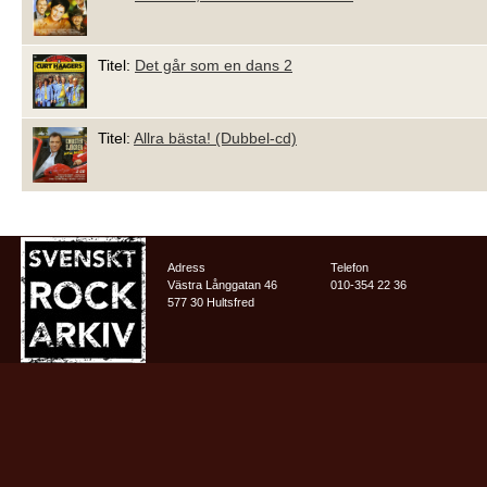
Titel:
Det går som en dans 2
Titel:
Allra bästa! (Dubbel-cd)
Adress
Telefon
Västra Långgatan 46
010-354 22 36
577 30 Hultsfred