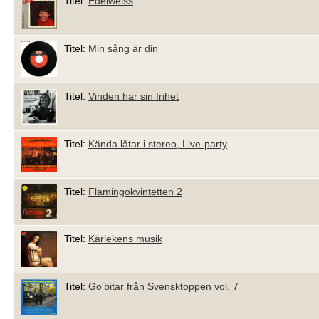
Titel:
Edelweiss
Titel:
Min sång är din
Titel:
Vinden har sin frihet
Titel:
Kända låtar i stereo, Live-party
Titel:
Flamingokvintetten 2
Titel:
Kärlekens musik
Titel:
Go'bitar från Svensktoppen vol. 7