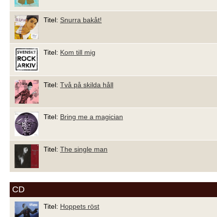
Titel:
Snurra bakåt!
Titel:
Kom till mig
Titel:
Två på skilda håll
Titel:
Bring me a magician
Titel:
The single man
CD
Titel:
Hoppets röst