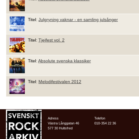
Titel:
Julgryning vaknar - en samling julsånger
Titel:
Tjejfest vol. 2
Titel:
Absolute svenska klassiker
Titel:
Melodifestivalen 2012
Adress
Telefon
Västra Långgatan 46
010-354 22 36
577 30 Hultsfred