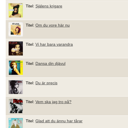
Titel:
Själens krigare
Titel:
Om du vore här nu
Titel:
Vi har bara varandra
Titel:
Dansa din djävul
Titel:
Du är precis
Titel:
Vem ska jag tro på?
Titel:
Glad att du ännu har tårar