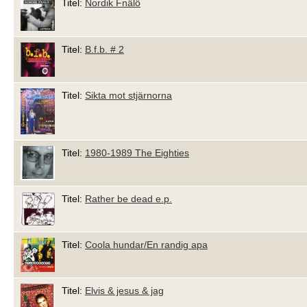
Titel:
Nordik Fnälö
Titel:
B.f.b. # 2
Titel:
Sikta mot stjärnorna
Titel:
1980-1989 The Eighties
Titel:
Rather be dead e.p.
Titel:
Coola hundar/En randig apa
Titel:
Elvis & jesus & jag