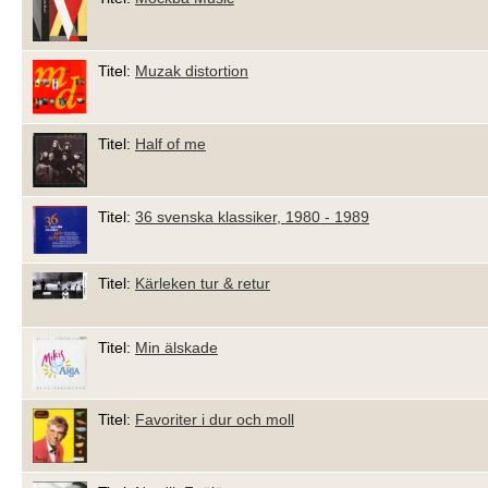
Titel:
Muzak distortion
Titel:
Half of me
Titel:
36 svenska klassiker, 1980 - 1989
Titel:
Kärleken tur & retur
Titel:
Min älskade
Titel:
Favoriter i dur och moll