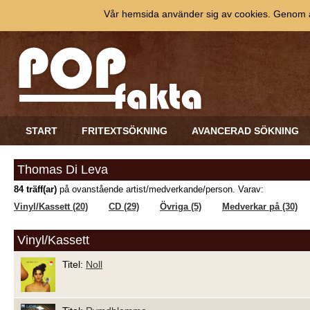
Vår hemsida använder sig av cookies. Genom at
START
FRITEXTSÖKNING
AVANCERAD SÖKNING
Thomas Di Leva
84 träff(ar)
på ovanstående artist/medverkande/person. Varav:
Vinyl/Kassett (20)
CD (29)
Övriga (5)
Medverkar på (30)
Vinyl/Kassett
Titel:
Noll