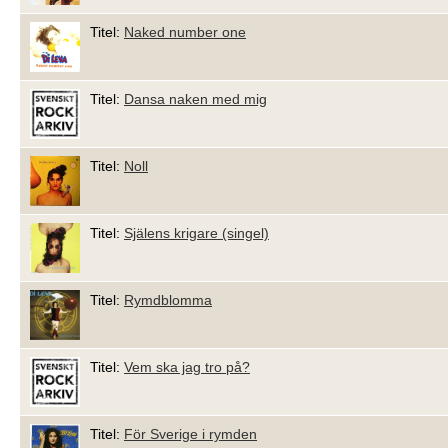
Titel:
Naked number one
Titel:
Dansa naken med mig
Titel:
Noll
Titel:
Själens krigare (singel)
Titel:
Rymdblomma
Titel:
Vem ska jag tro på?
Titel:
För Sverige i rymden