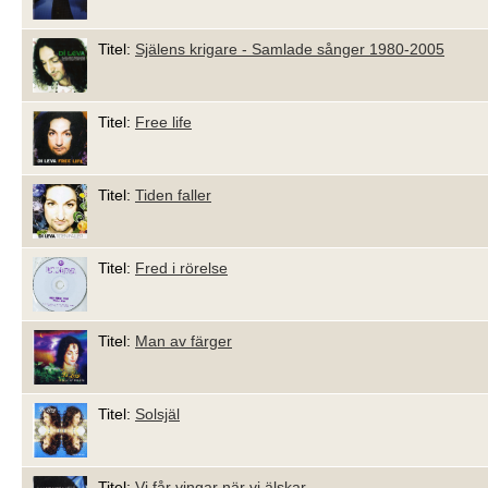
Titel:
Själens krigare - Samlade sånger 1980-2005
Titel:
Free life
Titel:
Tiden faller
Titel:
Fred i rörelse
Titel:
Man av färger
Titel:
Solsjäl
Titel:
Vi får vingar när vi älskar