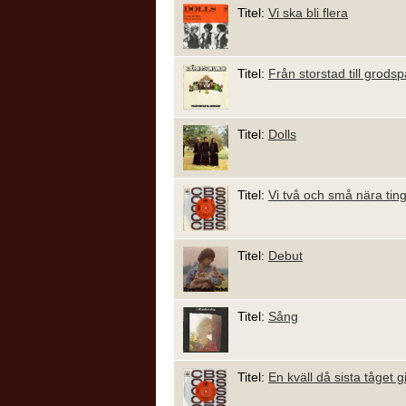
Titel:
Vi ska bli flera
Titel:
Från storstad till grods
Titel:
Dolls
Titel:
Vi två och små nära tin
Titel:
Debut
Titel:
Sång
Titel:
En kväll då sista tåget g