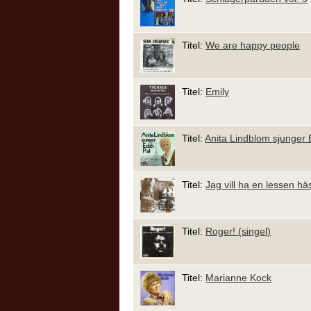
Titel:
We are happy people
Titel:
Emily
Titel:
Anita Lindblom sjunger E
Titel:
Jag vill ha en lessen hä
Titel:
Roger! (singel)
Titel:
Marianne Kock