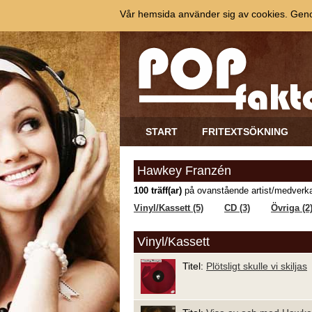
Vår hemsida använder sig av cookies. Genom
START
FRITEXTSÖKNING
Hawkey Franzén
100 träff(ar)
på ovanstående artist/medverka
Vinyl/Kassett (5)
CD (3)
Övriga (2
Vinyl/Kassett
Titel:
Plötsligt skulle vi skiljas