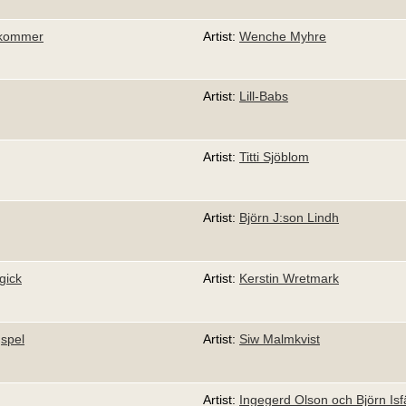
 kommer
Artist:
Wenche Myhre
g
Artist:
Lill-Babs
Artist:
Titti Sjöblom
Artist:
Björn J:son Lindh
gick
Artist:
Kerstin Wretmark
gspel
Artist:
Siw Malmkvist
Artist:
Ingegerd Olson och Björn Isfä