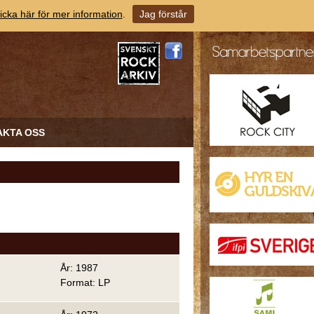
icka här för mer information
.
Jag förstår
AKTA OSS
År: 1987
Format: LP