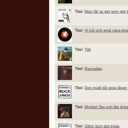
Titel:
Man får ta det som det
Titel:
Vi två och små nära tin
Titel:
Titti
Titel:
Ramadan
Titel:
Den kväll då sista tåget 
Titel:
Mycket Siw och lite dra
Titel:
Glöm bort det trista