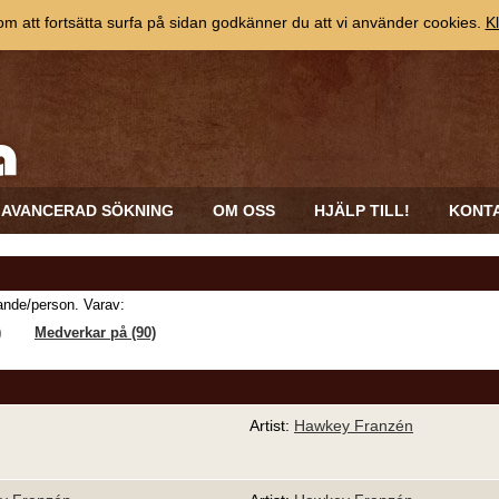
 att fortsätta surfa på sidan godkänner du att vi använder cookies.
Kl
AVANCERAD SÖKNING
OM OSS
HJÄLP TILL!
KONT
nde/person. Varav:
)
Medverkar på (90)
Artist:
Hawkey Franzén