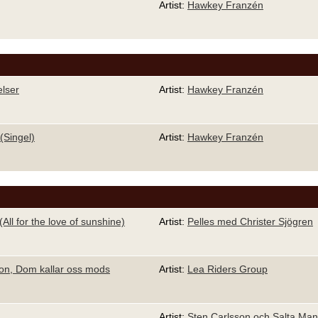
Artist:
Hawkey Franzén
lser
Artist:
Hawkey Franzén
(Singel)
Artist:
Hawkey Franzén
All for the love of sunshine)
Artist:
Pelles med Christer Sjögren
on, Dom kallar oss mods
Artist:
Lea Riders Group
Artist:
Sten Carlsson och Salta Man