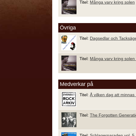
Titel:
Många varv kring solen
Övriga
Titel:
Dagsedlar och Tacksäge
Titel:
Många varv kring solen 
Medverkar på
Titel:
Å vilken dag att minnas (
Titel:
The Forgotten Generati
Titel:
Schlagerparaden vol. 5