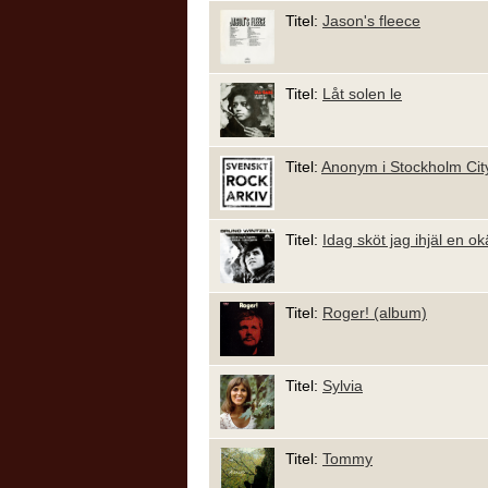
Titel:
Jason's fleece
Titel:
Låt solen le
Titel:
Anonym i Stockholm Cit
Titel:
Idag sköt jag ihjäl en 
Titel:
Roger! (album)
Titel:
Sylvia
Titel:
Tommy