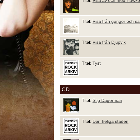
Titel:
Visa av och med Hawke
Titel:
Visa från gungor och s
Titel:
Visa från Djupvik
Titel:
Tyst
CD
Titel:
Stig Dagerman
Titel:
Den heliga staden