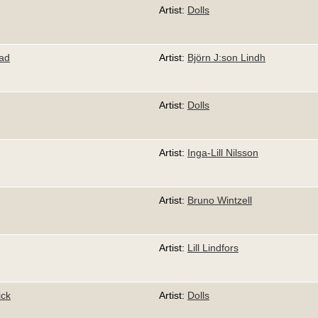
Artist:
Dolls
pad
Artist:
Björn J:son Lindh
Artist:
Dolls
g
Artist:
Inga-Lill Nilsson
Artist:
Bruno Wintzell
Artist:
Lill Lindfors
ick
Artist:
Dolls