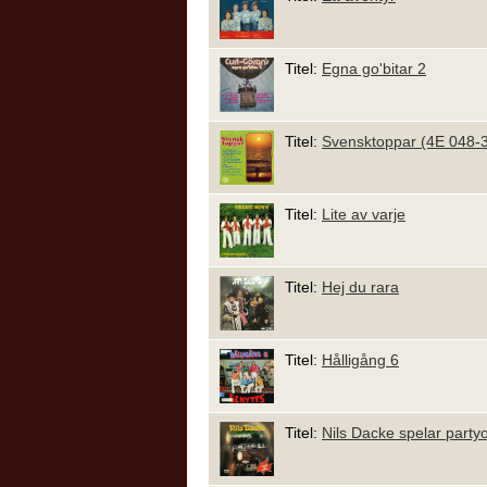
Titel:
Egna go'bitar 2
Titel:
Svensktoppar (4E 048-
Titel:
Lite av varje
Titel:
Hej du rara
Titel:
Hålligång 6
Titel:
Nils Dacke spelar partyo