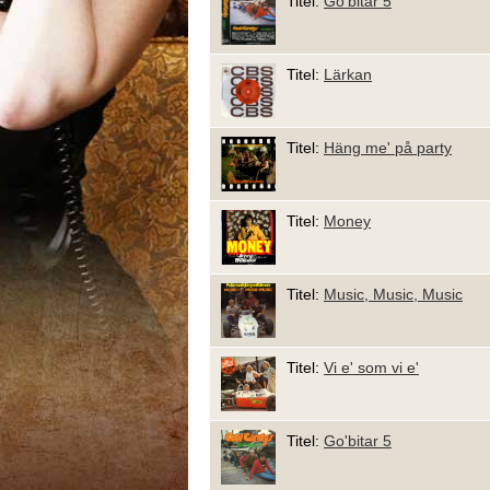
Titel:
Go'bitar 5
Titel:
Lärkan
Titel:
Häng me' på party
Titel:
Money
Titel:
Music, Music, Music
Titel:
Vi e' som vi e'
Titel:
Go'bitar 5