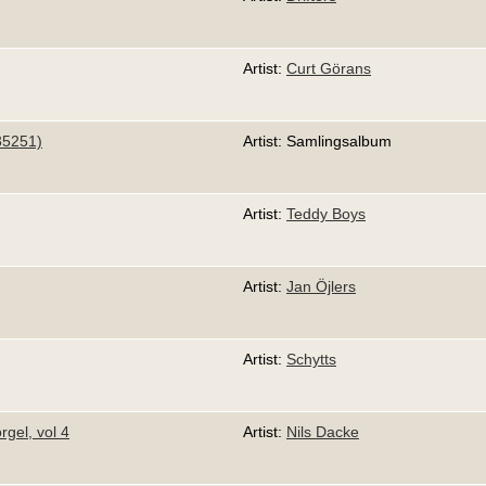
Artist:
Curt Görans
35251)
Artist: Samlingsalbum
Artist:
Teddy Boys
Artist:
Jan Öjlers
Artist:
Schytts
rgel, vol 4
Artist:
Nils Dacke