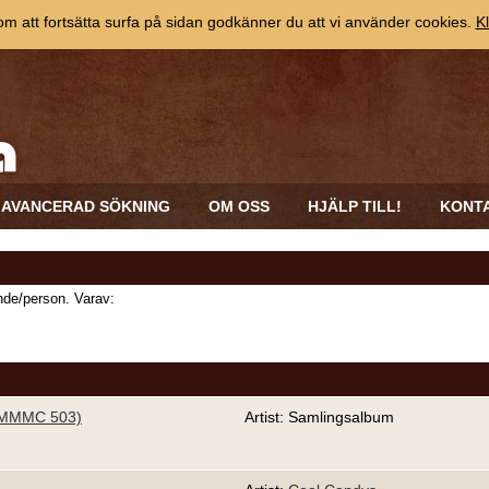
 att fortsätta surfa på sidan godkänner du att vi använder cookies.
Kl
AVANCERAD SÖKNING
OM OSS
HJÄLP TILL!
KONT
de/person. Varav:
(MMMC 503)
Artist: Samlingsalbum