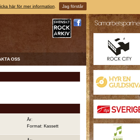
icka här för mer information
.
Jag förstår
AKTA OSS
År:
Format: Kassett