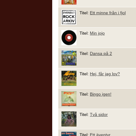
Titel:
Ett minne från i fjol
Titel:
Min jojo
Titel:
Dansa på 2
Titel:
Hej, får jag lov?
Titel:
Bingo igen!
Titel:
Två sidor
Titel:
Ett äventyr