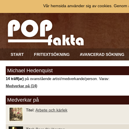
Vår hemsida använder sig av cookies. Genom at
START
FRITEXTSÖKNING
AVANCERAD SÖKNING
Michael Hedenquist
14 träff(ar)
på ovanstående artist/medverkande/person. Varav:
Medverkar på (14)
Medverkar på
Titel:
Arbete och kärlek