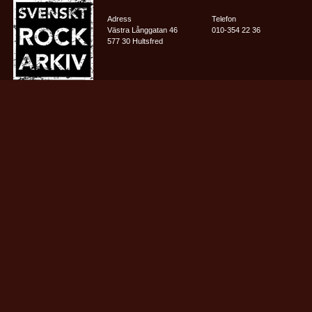
Adress
Telefon
Västra Långgatan 46
010-354 22 36
577 30 Hultsfred