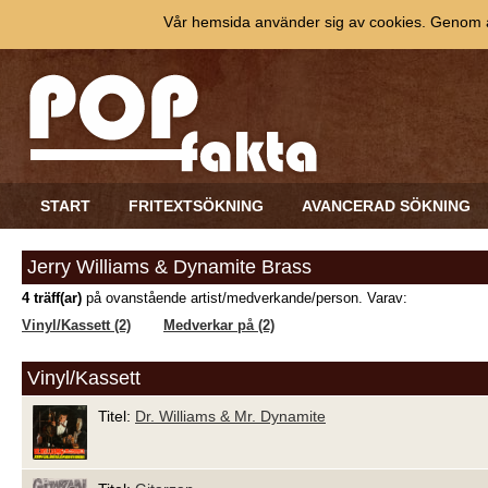
Vår hemsida använder sig av cookies. Genom at
START
FRITEXTSÖKNING
AVANCERAD SÖKNING
Jerry Williams & Dynamite Brass
4 träff(ar)
på ovanstående artist/medverkande/person. Varav:
Vinyl/Kassett (2)
Medverkar på (2)
Vinyl/Kassett
Titel:
Dr. Williams & Mr. Dynamite