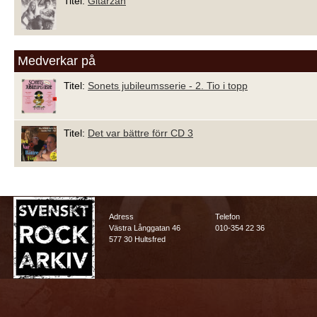
Titel:
Gitarzan
Medverkar på
Titel:
Sonets jubileumsserie - 2. Tio i topp
Titel:
Det var bättre förr CD 3
Adress
Telefon
Västra Långgatan 46
010-354 22 36
577 30 Hultsfred