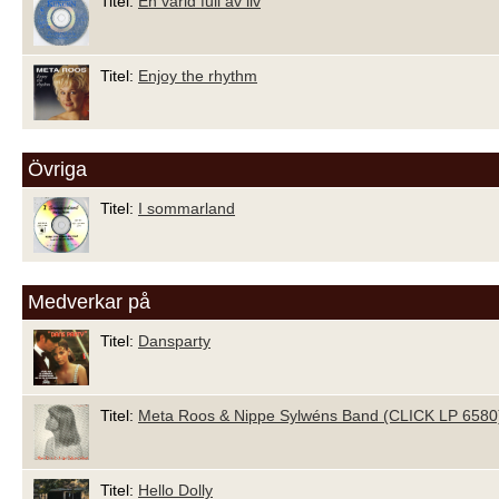
Titel:
En värld full av liv
Titel:
Enjoy the rhythm
Övriga
Titel:
I sommarland
Medverkar på
Titel:
Dansparty
Titel:
Meta Roos & Nippe Sylwéns Band (CLICK LP 6580
Titel:
Hello Dolly