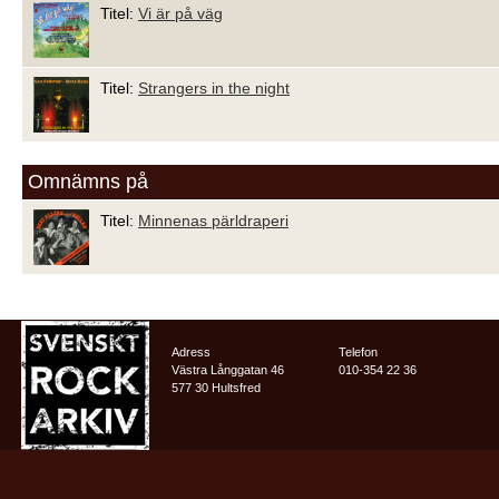
Titel:
Vi är på väg
Titel:
Strangers in the night
Omnämns på
Titel:
Minnenas pärldraperi
Adress
Telefon
Västra Långgatan 46
010-354 22 36
577 30 Hultsfred