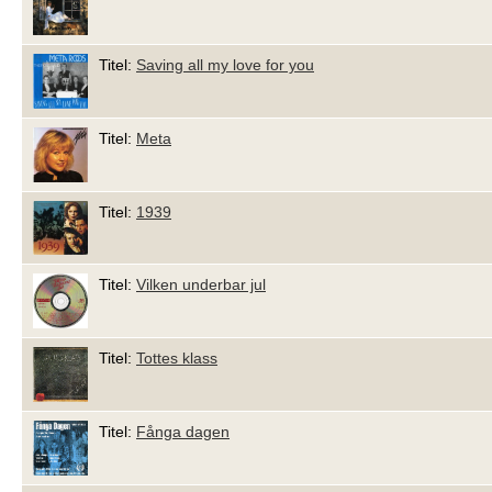
Titel:
Saving all my love for you
Titel:
Meta
Titel:
1939
Titel:
Vilken underbar jul
Titel:
Tottes klass
Titel:
Fånga dagen