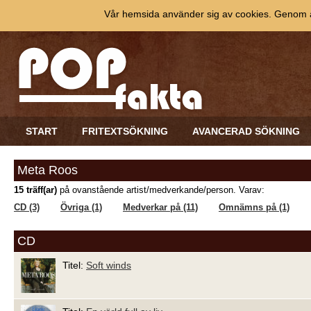
Vår hemsida använder sig av cookies. Genom at
START
FRITEXTSÖKNING
AVANCERAD SÖKNING
Meta Roos
15 träff(ar)
på ovanstående artist/medverkande/person. Varav:
CD (3)
Övriga (1)
Medverkar på (11)
Omnämns på (1)
CD
Titel:
Soft winds