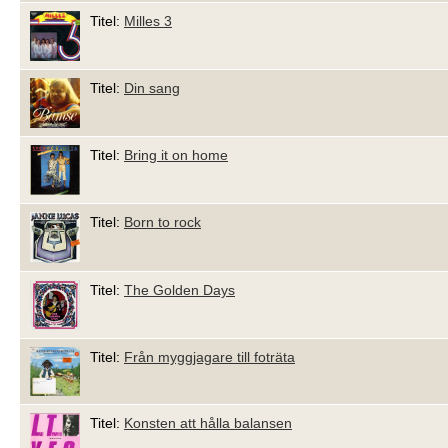
Titel:
Milles 3
Titel:
Din sang
Titel:
Bring it on home
Titel:
Born to rock
Titel:
The Golden Days
Titel:
Från myggjagare till foträta
Titel:
Konsten att hålla balansen