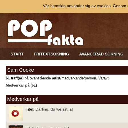
Vår hemsida använder sig av cookies. Genom at
START
FRITEXTSÖKNING
AVANCERAD SÖKNING
Sam Cooke
61 träff(ar)
på ovanstående artist/medverkande/person. Varav:
Medverkar på (61)
Medverkar på
Titel:
Darling, du weisst ja!