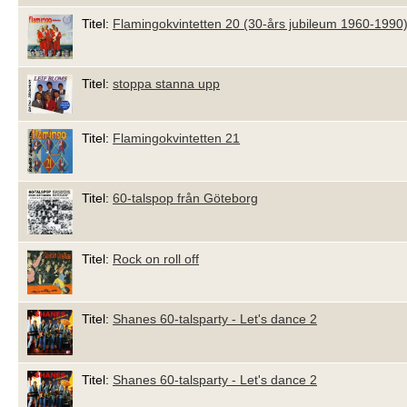
Titel:
Flamingokvintetten 20 (30-års jubileum 1960-1990
Titel:
stoppa stanna upp
Titel:
Flamingokvintetten 21
Titel:
60-talspop från Göteborg
Titel:
Rock on roll off
Titel:
Shanes 60-talsparty - Let's dance 2
Titel:
Shanes 60-talsparty - Let's dance 2