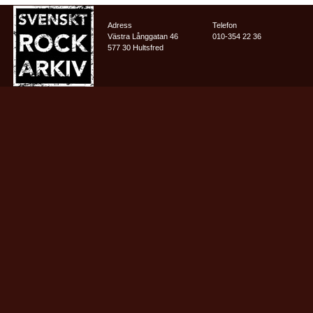
Adress
Telefon
Västra Långgatan 46
010-354 22 36
577 30 Hultsfred