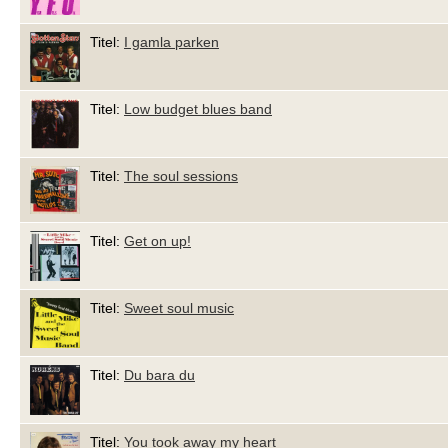
Titel:
I gamla parken
Titel:
Low budget blues band
Titel:
The soul sessions
Titel:
Get on up!
Titel:
Sweet soul music
Titel:
Du bara du
Titel:
You took away my heart