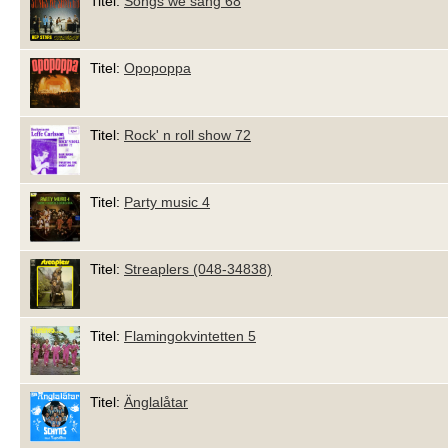
Titel:
Songs we sang 68
Titel:
Opopoppa
Titel:
Rock' n roll show 72
Titel:
Party music 4
Titel:
Streaplers (048-34838)
Titel:
Flamingokvintetten 5
Titel:
Änglalåtar