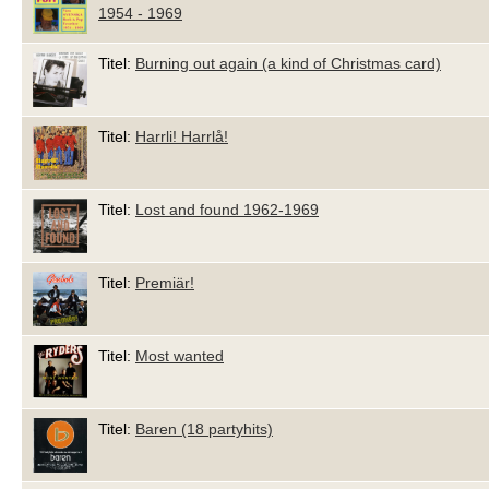
1954 - 1969
Titel:
Burning out again (a kind of Christmas card)
Titel:
Harrli! Harrlå!
Titel:
Lost and found 1962-1969
Titel:
Premiär!
Titel:
Most wanted
Titel:
Baren (18 partyhits)