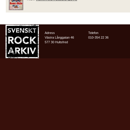
Adress
Telefon
Västra Långgatan 46
010-354 22 36
577 30 Hultsfred