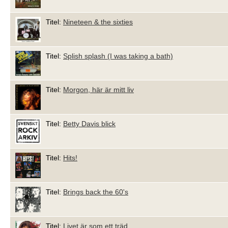
Titel:
Nineteen & the sixties
Titel:
Splish splash (I was taking a bath)
Titel:
Morgon, här är mitt liv
Titel:
Betty Davis blick
Titel:
Hits!
Titel:
Brings back the 60's
Titel:
Livet är som ett träd