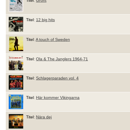
Titel:
Grönt
Titel:
12 big hits
Titel:
A touch of Sweden
Titel:
Ola & The Janglers 1964-71
Titel:
Schlagerparaden vol. 4
Titel:
Här kommer Vikingarna
Titel:
Nära dej