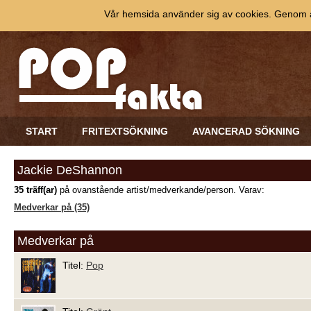
Vår hemsida använder sig av cookies. Genom at
START
FRITEXTSÖKNING
AVANCERAD SÖKNING
Jackie DeShannon
35 träff(ar)
på ovanstående artist/medverkande/person. Varav:
Medverkar på (35)
Medverkar på
Titel:
Pop