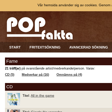
Vår hemsida använder sig av cookies. Genom at
START
FRITEXTSÖKNING
AVANCERAD SÖKNING
Fame
21 träff(ar)
på ovanstående artist/medverkande/person. Varav:
CD (5)
Medverkar på (16)
Omnämns på (4)
CD
Titel:
All in the game